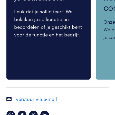
co
Leuk dat je solliciteert! We
bekijken je sollicitatie en
Onze 
beoordelen of je geschikt bent
We be
voor de functie en het bedrijf.
je ca
verstuur via e-mail