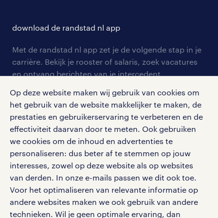
opleidingen en trainingen
hr-kenniscentrum
contact voor talent
solliciteren
download de randstad nl app
tarieven
contact voor werkgevers
arbeidsvoorwaarden
personeel gezocht
Met de randstad nl app zet je de volgende stap in je
onze vestigingen
blogs en artikelen
carrière. Bekijk je rooster of salaris, zoek vacatures
aanmelden nieuwsbrief
en ontvang berichten van je intercedent.
pers
salarischecker
Eenvoudig, snel en overal.
Op deze website maken wij gebruik van cookies om
klachten en misstanden
bruto-netto calculator
apple app store
het gebruik van de website makkelijker te maken, de
prestaties en gebruikerservaring te verbeteren en de
google play store
effectiviteit daarvan door te meten. Ook gebruiken
we cookies om de inhoud en advertenties te
personaliseren: dus beter af te stemmen op jouw
interesses, zowel op deze website als op websites
social media
van derden. In onze e-mails passen we dit ook toe.
Voor het optimaliseren van relevante informatie op
Volg ons voor de leukste content omtrent
andere websites maken we ook gebruik van andere
vacatures, solliciteren en inspiratie.
technieken. Wil je geen optimale ervaring, dan