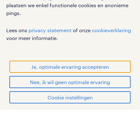
plaatsen we enkel functionele cookies en anonieme
pings.
werken bij randstad
Lees ons
privacy statement
of onze
cookieverklaring
gebruikersvoorwaarden
voor meer informatie.
privacystatement
cookies
disclaimer
Ja, optimale ervaring accepteren
sitemap
Nee, ik wil geen optimale ervaring
RANDSTAD, HUMAN FORWARD en SHAPING THE
WORLD OF WORK zijn geregistreerde
solliciteren
Cookie instellingen
handelsmerken van Randstad N.V.
mijn randstad
© Randstad 2026