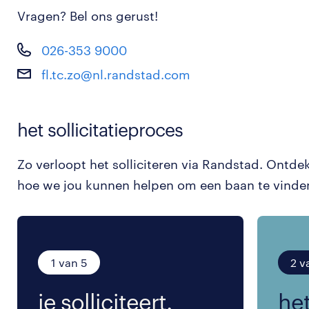
Vragen? Bel ons gerust!
026-353 9000
fl.tc.zo@nl.randstad.com
het sollicitatieproces
Zo verloopt het solliciteren via Randstad. Ontde
hoe we jou kunnen helpen om een baan te vinde
1 van 5
2 v
je solliciteert.
het