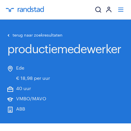
ik zoek een baa
terug naar zoekresultaten
productiemedewerker
werkgevers
mijn carrière
Ede
€ 18,98 per uur
over randstad
40 uur
VMBO/MAVO
ABB