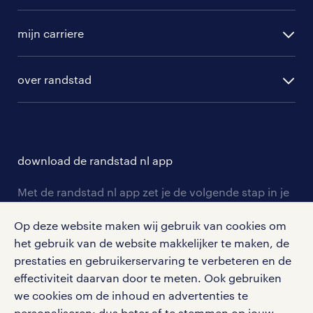
randstad operational
vacature aanmelden
randstad professional
mijn carriere
algemene voorwaarden
randstad digital
ontwikkeling
hr-diensten
over randstad
populaire bedrijven
communities
branches
over randstad
careers for expats
opleidingen en trainingen
hr-kenniscentrum
contact voor talent
solliciteren
download de randstad nl app
tarieven
contact voor werkgevers
arbeidsvoorwaarden
personeel gezocht
Met de randstad nl app zet je de volgende stap in je
onze vestigingen
blogs en artikelen
carrière. Bekijk je rooster of salaris, zoek vacatures
aanmelden nieuwsbrief
Op deze website maken wij gebruik van cookies om
en ontvang berichten van je intercedent.
pers
salarischecker
het gebruik van de website makkelijker te maken, de
Eenvoudig, snel en overal.
klachten en misstanden
prestaties en gebruikerservaring te verbeteren en de
bruto-netto calculator
apple app store
effectiviteit daarvan door te meten. Ook gebruiken
google play store
we cookies om de inhoud en advertenties te
personaliseren: dus beter af te stemmen op jouw