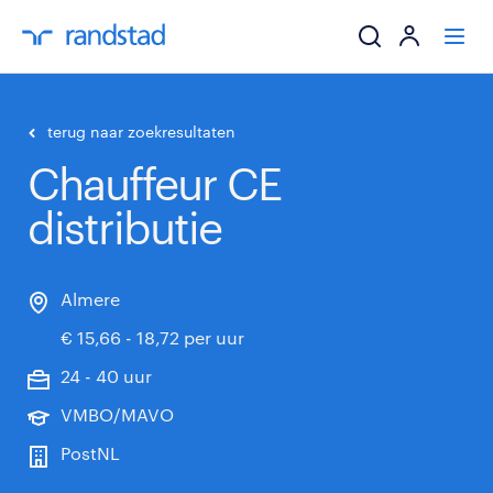
ik zoek een baa
terug naar zoekresultaten
Chauffeur CE
werkgevers
distributie
mijn carrière
over randstad
Almere
€ 15,66 - 18,72 per uur
24 - 40 uur
VMBO/MAVO
PostNL