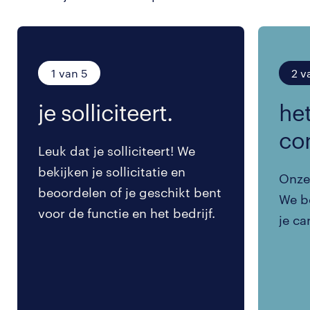
1 van 5
2 v
je solliciteert.
het
co
Leuk dat je solliciteert! We
bekijken je sollicitatie en
Onze 
beoordelen of je geschikt bent
We be
voor de functie en het bedrijf.
je ca