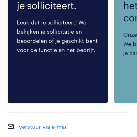
je solliciteert.
het
co
Leuk dat je solliciteert! We
bekijken je sollicitatie en
Onze 
beoordelen of je geschikt bent
We be
voor de functie en het bedrijf.
je ca
verstuur via e-mail