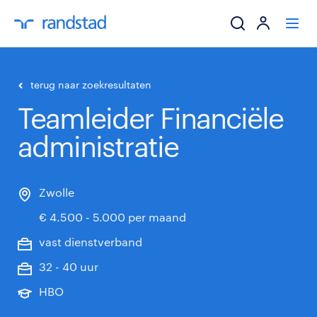
ik zoek een baa
terug naar zoekresultaten
Teamleider Financiële
werkgevers
administratie
mijn carrière
over randstad
Zwolle
€ 4.500 - 5.000 per maand
vast dienstverband
32 - 40 uur
HBO