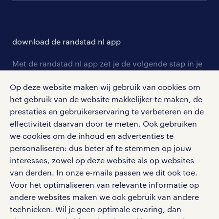
branches
over randstad
careers for expats
opleidingen en trainingen
hr-kenniscentrum
contact voor talent
solliciteren
download de randstad nl app
tarieven
contact voor werkgevers
arbeidsvoorwaarden
personeel gezocht
Met de randstad nl app zet je de volgende stap in je
onze vestigingen
blogs en artikelen
carrière. Bekijk je rooster of salaris, zoek vacatures
aanmelden nieuwsbrief
Op deze website maken wij gebruik van cookies om
en ontvang berichten van je intercedent.
pers
salarischecker
het gebruik van de website makkelijker te maken, de
Eenvoudig, snel en overal.
klachten en misstanden
prestaties en gebruikerservaring te verbeteren en de
bruto-netto calculator
apple app store
effectiviteit daarvan door te meten. Ook gebruiken
google play store
we cookies om de inhoud en advertenties te
personaliseren: dus beter af te stemmen op jouw
interesses, zowel op deze website als op websites
van derden. In onze e-mails passen we dit ook toe.
Voor het optimaliseren van relevante informatie op
social media
andere websites maken we ook gebruik van andere
Volg ons voor de leukste content omtrent
technieken. Wil je geen optimale ervaring, dan