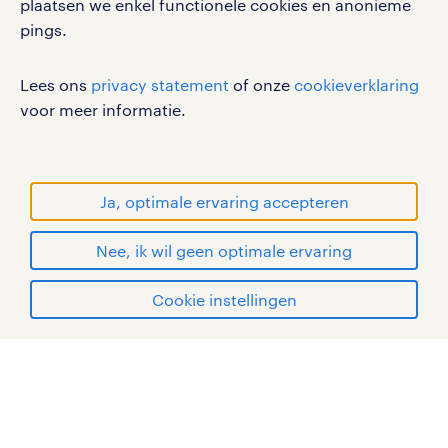
vacatures, solliciteren en inspiratie.
plaatsen we enkel functionele cookies en anonieme
pings.
Lees ons
privacy statement
of onze
cookieverklaring
werken bij randstad
voor meer informatie.
gebruikersvoorwaarden
privacystatement
cookies
Ja, optimale ervaring accepteren
disclaimer
Nee, ik wil geen optimale ervaring
sitemap
solliciteren
Cookie instellingen
RANDSTAD, HUMAN FORWARD en SHAPING THE
WORLD OF WORK zijn geregistreerde
mijn randstad
handelsmerken van Randstad N.V.
© Randstad 2026