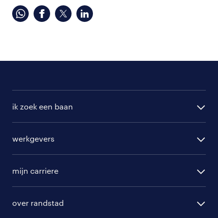
ik zoek een baan
alle vacatures
werkgevers
randstad operational
vacature aanmelden
randstad professional
mijn carriere
algemene voorwaarden
randstad digital
ontwikkeling
hr-diensten
over randstad
populaire bedrijven
communities