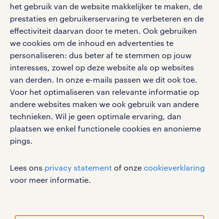
salarischecker
het gebruik van de website makkelijker te maken, de
Eenvoudig, snel en overal.
klachten en misstanden
prestaties en gebruikerservaring te verbeteren en de
bruto-netto calculator
apple app store
effectiviteit daarvan door te meten. Ook gebruiken
google play store
we cookies om de inhoud en advertenties te
personaliseren: dus beter af te stemmen op jouw
interesses, zowel op deze website als op websites
van derden. In onze e-mails passen we dit ook toe.
Voor het optimaliseren van relevante informatie op
social media
andere websites maken we ook gebruik van andere
Volg ons voor de leukste content omtrent
technieken. Wil je geen optimale ervaring, dan
vacatures, solliciteren en inspiratie.
plaatsen we enkel functionele cookies en anonieme
pings.
Lees ons
privacy statement
of onze
cookieverklaring
werken bij randstad
voor meer informatie.
gebruikersvoorwaarden
privacystatement