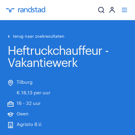
ik zoek een baa
terug naar zoekresultaten
Heftruckchauffeur -
werkgevers
Vakantiewerk
mijn carrière
over randstad
Tilburg
€ 18,13 per uur
16 - 32 uur
Geen
Agristo B.V.