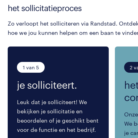
het sollicitatieproces
Zo verloopt het solliciteren via Randstad. Ontde
hoe we jou kunnen helpen om een baan te vinde
1 van 5
2 v
je solliciteert.
het
co
Leuk dat je solliciteert! We
bekijken je sollicitatie en
Onze 
beoordelen of je geschikt bent
We be
voor de functie en het bedrijf.
je ca