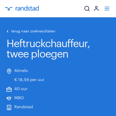
ik zoek een baa
terug naar zoekresultaten
Heftruckchauffeur,
werkgevers
twee ploegen
mijn carrière
over randstad
Almelo
€ 18,56 per uur
40 uur
MBO
Randstad