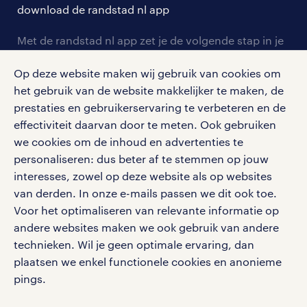
solliciteren
download de randstad nl app
tarieven
contact voor werkgevers
arbeidsvoorwaarden
personeel gezocht
Met de randstad nl app zet je de volgende stap in je
onze vestigingen
blogs en artikelen
carrière. Bekijk je rooster of salaris, zoek vacatures
aanmelden nieuwsbrief
Op deze website maken wij gebruik van cookies om
en ontvang berichten van je intercedent.
pers
salarischecker
het gebruik van de website makkelijker te maken, de
Eenvoudig, snel en overal.
klachten en misstanden
prestaties en gebruikerservaring te verbeteren en de
bruto-netto calculator
apple app store
effectiviteit daarvan door te meten. Ook gebruiken
google play store
we cookies om de inhoud en advertenties te
personaliseren: dus beter af te stemmen op jouw
interesses, zowel op deze website als op websites
van derden. In onze e-mails passen we dit ook toe.
Voor het optimaliseren van relevante informatie op
social media
andere websites maken we ook gebruik van andere
Volg ons voor de leukste content omtrent
technieken. Wil je geen optimale ervaring, dan
vacatures, solliciteren en inspiratie.
plaatsen we enkel functionele cookies en anonieme
pings.