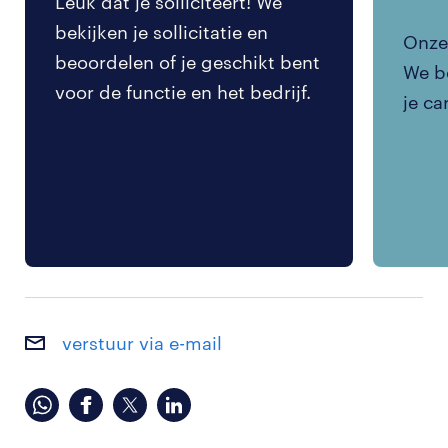
Leuk dat je solliciteert! We
bekijken je sollicitatie en
Onze 
beoordelen of je geschikt bent
We be
voor de functie en het bedrijf.
je ca
verstuur via e-mail