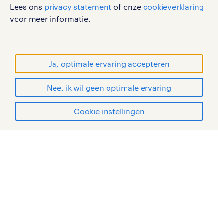
Lees ons
privacy statement
of onze
cookieverklaring
werken bij randstad
voor meer informatie.
gebruikersvoorwaarden
privacystatement
cookies
Ja, optimale ervaring accepteren
disclaimer
Nee, ik wil geen optimale ervaring
sitemap
solliciteren
Cookie instellingen
RANDSTAD, HUMAN FORWARD en SHAPING THE
WORLD OF WORK zijn geregistreerde
mijn randstad
handelsmerken van Randstad N.V.
© Randstad 2026