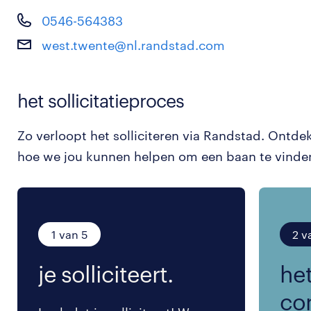
0546-564383
west.twente@nl.randstad.com
het sollicitatieproces
Zo verloopt het solliciteren via Randstad. Ontde
hoe we jou kunnen helpen om een baan te vinde
1 van 5
2 v
je solliciteert.
het
co