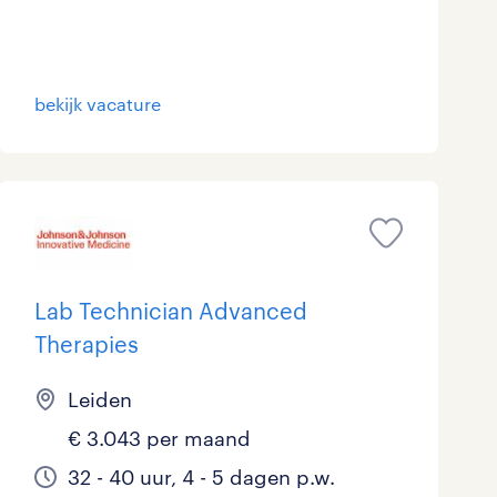
Marketing & Communicatie
2
Overheid
7
bekijk vacature
Schoonmaak
0
Techniek
4
Lab Technician Advanced
Therapies
Leiden
€ 3.043 per maand
32 - 40 uur, 4 - 5 dagen p.w.