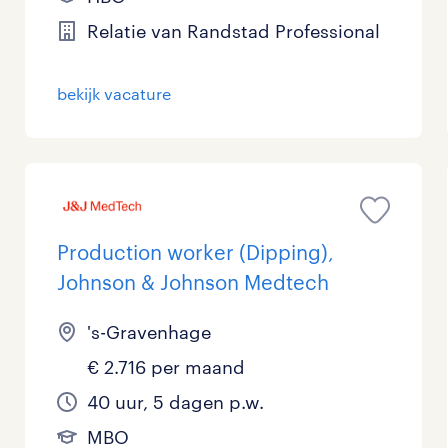
Management / Leidinggevend
0
Relatie van Randstad Professional
Onderwijs
2
bekijk vacature
Personeel & Organisatie
3
Supply chain & procurement
0
Zorg / Verpleging
0
Production worker (Dipping),
Johnson & Johnson Medtech
's-Gravenhage
€ 2.716 per maand
40 uur, 5 dagen p.w.
MBO