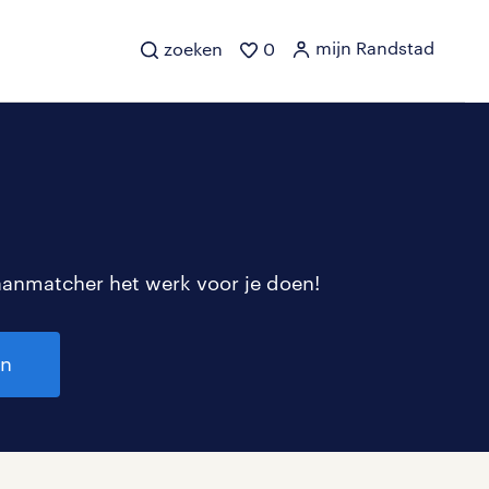
mijn Randstad
zoeken
0
aanmatcher het werk voor je doen!
en