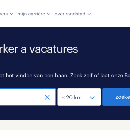
vers
mijn carrière
over randstad
er a vacatures
 het vinden van een baan. Zoek zelf of laat onze B
zoek