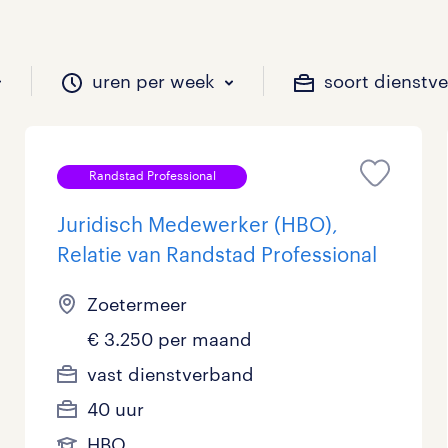
uren per week
soort dienstv
Randstad Professional
il je werken?
vacatures?
il je werken?
 zou jij willen?
Juridisch Medewerker (HBO),
Relatie van Randstad Professional
Beveiliging
Geen
9 - 16 uur
Tijdelijk
21
34
8
0
Zoetermeer
Chauffeurs
LBO, MAVO, VMBO
33 - 36 uur
6
13
0
€ 3.250 per maand
vast dienstverband
Financieel
Master
0
3
40 uur
Industrieel / Productie
WO
6
16
HBO