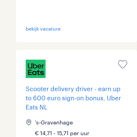
Logistiek
20
Medisch
6
toon 107 resultaten
bekijk vacature
Overig
6
Secretarieel
1
Webcare
0
Scooter delivery driver - earn up
toon 107 resultaten
to 600 euro sign-on bonus, Uber
Eats NL
's-Gravenhage
€ 14,71 - 15,71 per uur