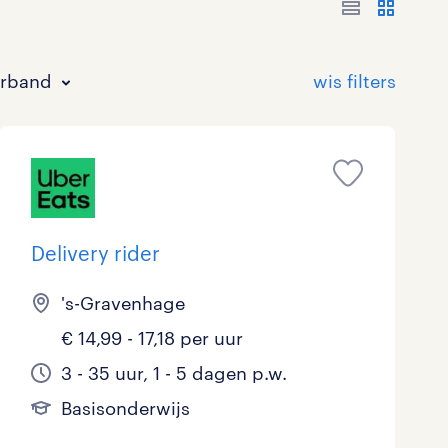
erband
Delivery rider
Bouw
HAVO/VWO
17 - 24 uur
Tijdelijk met uitzicht op vast
0
14
0
41
's-Gravenhage
Commercieel / Verkoop
MBO
37 - 40+ uur
38
33
6
€ 14,99 - 17,18 per uur
3 - 35 uur, 1 - 5 dagen p.w.
Horeca / Catering
Ondersteunend onderwijs
1
1
Basisonderwijs
Juridisch
3