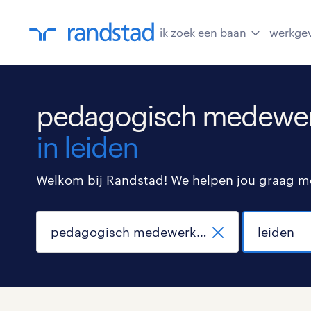
ik zoek een baan
werkge
pedagogisch medewerk
in leiden
Welkom bij Randstad! We helpen jou graag met