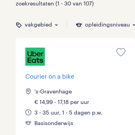
zoekresultaten (1 - 30 van 107)
vakgebied
opleidingsniveau
binnen welk vakgebied w
op welk niveau zoek je 
hoeveel uren per week w
welk soort dienstverband
Courier on a bike
Administratief
Basisonderwijs
0 - 8 uur
Detachering
7
13
7
7
's-Gravenhage
Callcenter / Contactcenter
HBO
25 - 32 uur
Vast
18
25
32
4
€ 14,99 - 17,18 per uur
3 - 35 uur, 1 - 5 dagen p.w.
Engineering
MBO, HAVO, VWO
2
0
Basisonderwijs
ICT
VMBO/MAVO
9
10
toon 107 resultaten
toon 107 resultaten