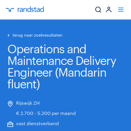
ik zoek een baa
terug naar zoekresultaten
Operations and
werkgevers
Maintenance Delivery
mijn carrière
Engineer (Mandarin
over randstad
fluent)
Rijswijk ZH
€ 2.700 - 5.200 per maand
vast dienstverband