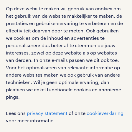
solliciteren
download de randstad nl app
tarieven
Op deze website maken wij gebruik van cookies om
contact voor werkgevers
arbeidsvoorwaarden
het gebruik van de website makkelijker te maken, de
personeel gezocht
Met de randstad nl app zet je de volgende stap in je
onze vestigingen
prestaties en gebruikerservaring te verbeteren en de
blogs en artikelen
carrière. Bekijk je rooster of salaris, zoek vacatures
effectiviteit daarvan door te meten. Ook gebruiken
aanmelden nieuwsbrief
en ontvang berichten van je intercedent.
pers
we cookies om de inhoud en advertenties te
salarischecker
Eenvoudig, snel en overal.
personaliseren: dus beter af te stemmen op jouw
klachten en misstanden
bruto-netto calculator
apple app store
interesses, zowel op deze website als op websites
van derden. In onze e-mails passen we dit ook toe.
google play store
Voor het optimaliseren van relevante informatie op
andere websites maken we ook gebruik van andere
technieken. Wil je geen optimale ervaring, dan
plaatsen we enkel functionele cookies en anonieme
social media
pings.
Volg ons voor de leukste content omtrent
Lees ons
privacy statement
of onze
cookieverklaring
vacatures, solliciteren en inspiratie.
voor meer informatie.