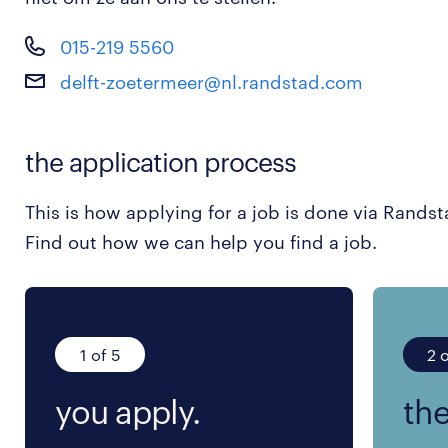
015-219 5560
delft-zoetermeer@nl.randstad.com
the application process
This is how applying for a job is done via Randst
Find out how we can help you find a job.
1 of 5
2 o
you apply.
the