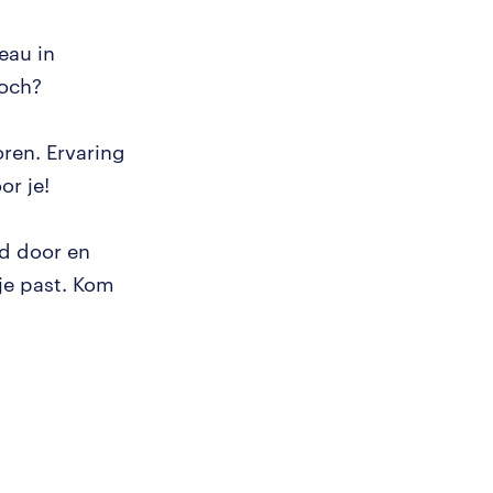
eau in
toch?
ren. Ervaring
or je!
rd door en
 je past. Kom