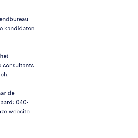
tzendbureau
e kandidaten
 het
 consultants
tch.
aar de
waard: 040-
nze website