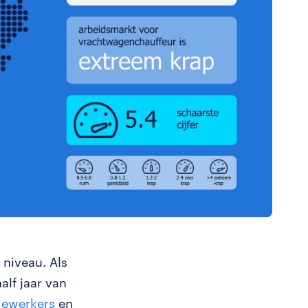
 niveau. Als
lf jaar van
ewerkers
en