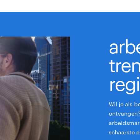
arb
tre
regi
Wil je als b
ontvangen? 
arbeidsmar
schaarste e