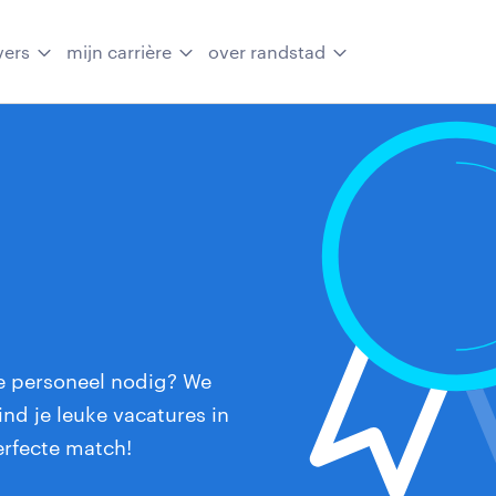
vers
mijn carrière
over randstad
e personeel nodig? We
nd je leuke vacatures in
erfecte match!