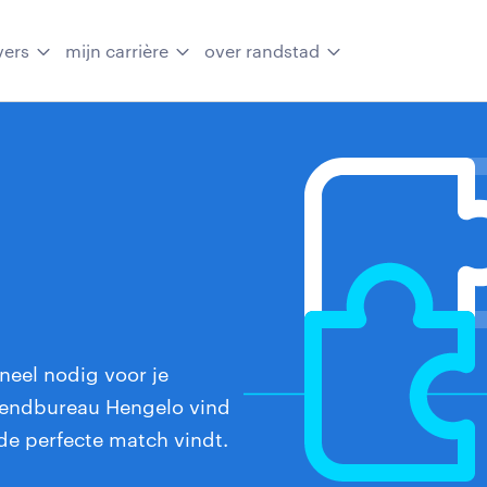
vers
mijn carrière
over randstad
neel nodig voor je
itzendbureau Hengelo vind
de perfecte match vindt.