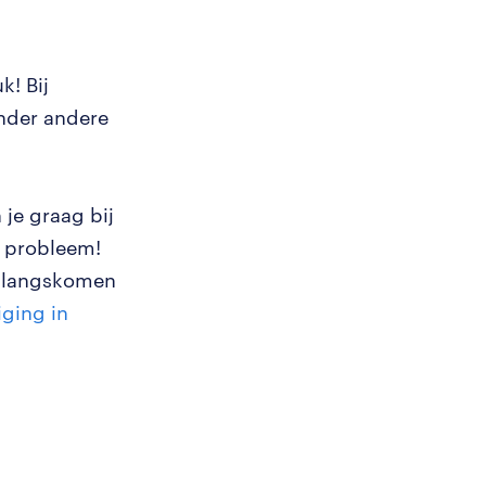
k! Bij
nder andere
je graag bij
n probleem!
en langskomen
iging in