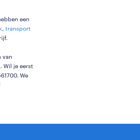
 hebben een
k
,
transport
jf.
n van
Wil je eerst
2561700. We
f