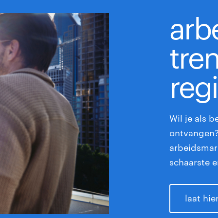
arb
tre
regi
Wil je als b
ontvangen? 
arbeidsmar
schaarste e
laat hi