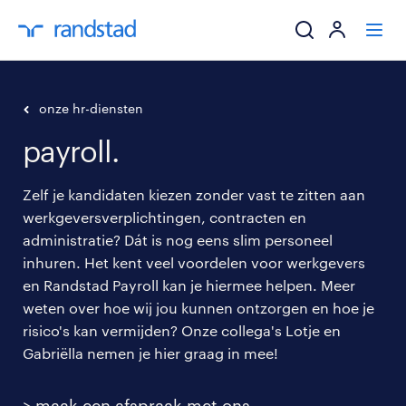
ik zoek een baa
onze hr-diensten
payroll.
werkgevers
Zelf je kandidaten kiezen zonder vast te zitten aan
mijn carrière
werkgeversverplichtingen, contracten en
administratie? Dát is nog eens slim personeel
over randstad
inhuren. Het kent veel voordelen voor werkgevers
en Randstad Payroll kan je hiermee helpen. Meer
weten over hoe wij jou kunnen ontzorgen en hoe je
risico's kan vermijden? Onze collega's Lotje en
Gabriëlla nemen je hier graag in mee!
> maak een afspraak met ons