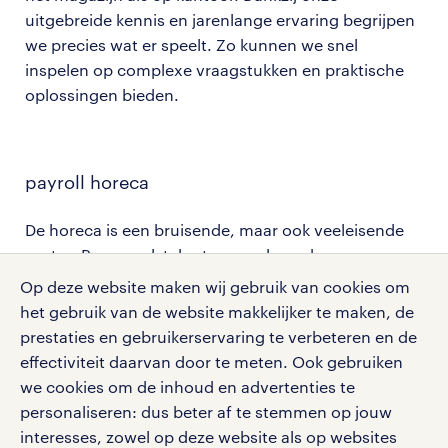
uitgebreide kennis en jarenlange ervaring begrijpen
we precies wat er speelt. Zo kunnen we snel
inspelen op complexe vraagstukken en praktische
oplossingen bieden.
payroll horeca
De horeca is een bruisende, maar ook veeleisende
sector. Personeelstekort, veranderende wensen
rond werktijden, salarissen, pauzes en zelfs
Op deze website maken wij gebruik van cookies om
ziektekosten: vooral voor kleinere horecazaken zijn
het gebruik van de website makkelijker te maken, de
dit dagelijkse uitdagingen. Juist daarom is een
prestaties en gebruikerservaring te verbeteren en de
goede payroll-oplossing geen luxe, maar een
effectiviteit daarvan door te meten. Ook gebruiken
must. Want wat speelt er op dit moment in de
we cookies om de inhoud en advertenties te
horeca? Denk aan medewerkers die meer flexibiliteit
personaliseren: dus beter af te stemmen op jouw
willen in hun rooster, hogere verwachtingen van
interesses, zowel op deze website als op websites