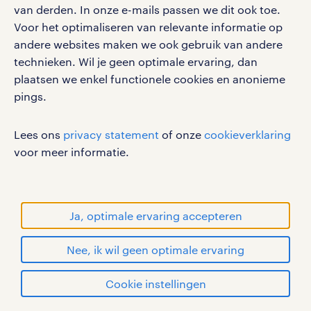
arbeidsvoorwaarden, en tegelijkertijd is het voor
van derden. In onze e-mails passen we dit ook toe.
ondernemers steeds lastiger om goede mensen te
Voor het optimaliseren van relevante informatie op
vinden én te behouden.
andere websites maken we ook gebruik van andere
technieken. Wil je geen optimale ervaring, dan
We begrijpen dat, en we staan voor je klaar. Zeker bij
plaatsen we enkel functionele cookies en anonieme
functies als bediening, barpersoneel, afwas,
pings.
keukenhulp en schoonmaak is flexibiliteit
onmisbaar. Met slimme, op maat gemaakte
Lees ons
privacy statement
of onze
cookieverklaring
oplossingen helpen we jou om altijd over de juiste
voor meer informatie.
mensen te beschikken. Zo zorgen we samen voor
soepel, flexibel én efficiënt personeelsbeheer.
Ja, optimale ervaring accepteren
payroll overheid
Nee, ik wil geen optimale ervaring
Binnen de overheid zijn er altijd veranderingen, van
Cookie instellingen
maatschappelijke ontwikkelingen tot
personeelsuitdagingen zoals tijdelijke opschaling of