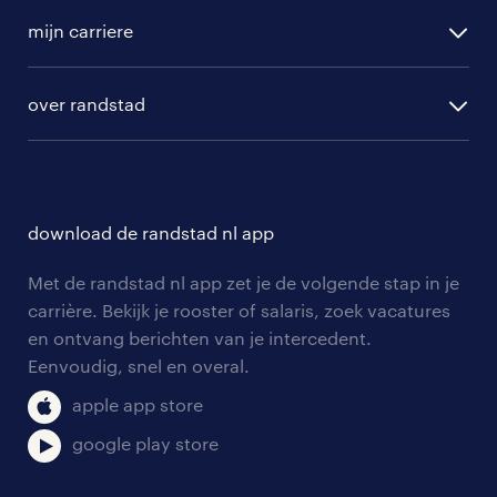
vacature aanmelden
randstad professional
mijn carriere
algemene voorwaarden
randstad digital
ontwikkeling
hr-diensten
over randstad
populaire bedrijven
communities
branches
over randstad
careers for expats
opleidingen en trainingen
hr-kenniscentrum
contact voor talent
solliciteren
download de randstad nl app
tarieven
contact voor werkgevers
arbeidsvoorwaarden
personeel gezocht
Met de randstad nl app zet je de volgende stap in je
onze vestigingen
blogs en artikelen
carrière. Bekijk je rooster of salaris, zoek vacatures
aanmelden nieuwsbrief
en ontvang berichten van je intercedent.
pers
salarischecker
Eenvoudig, snel en overal.
klachten en misstanden
bruto-netto calculator
apple app store
google play store