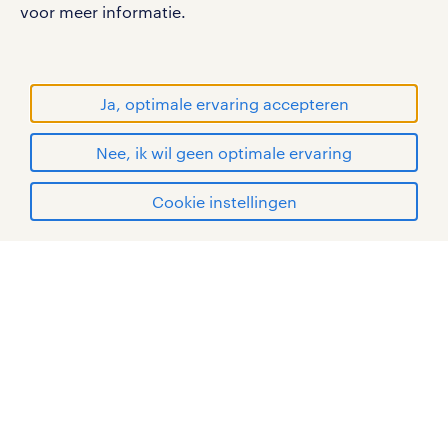
WORLD OF WORK zijn geregistreerde
voor meer informatie.
handelsmerken van Randstad N.V.
© Randstad 2026
Ja, optimale ervaring accepteren
Nee, ik wil geen optimale ervaring
Cookie instellingen
mijn randstad