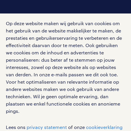
social media
Op deze website maken wij gebruik van cookies om
Volg ons voor de leukste content omtrent
het gebruik van de website makkelijker te maken, de
vacatures, solliciteren en inspiratie.
prestaties en gebruikerservaring te verbeteren en de
effectiviteit daarvan door te meten. Ook gebruiken
we cookies om de inhoud en advertenties te
personaliseren: dus beter af te stemmen op jouw
interesses, zowel op deze website als op websites
werken bij randstad
van derden. In onze e-mails passen we dit ook toe.
gebruikersvoorwaarden
Voor het optimaliseren van relevante informatie op
privacystatement
andere websites maken we ook gebruik van andere
cookies
technieken. Wil je geen optimale ervaring, dan
disclaimer
plaatsen we enkel functionele cookies en anonieme
pings.
sitemap
RANDSTAD, HUMAN FORWARD en SHAPING THE
Lees ons
privacy statement
of onze
cookieverklaring