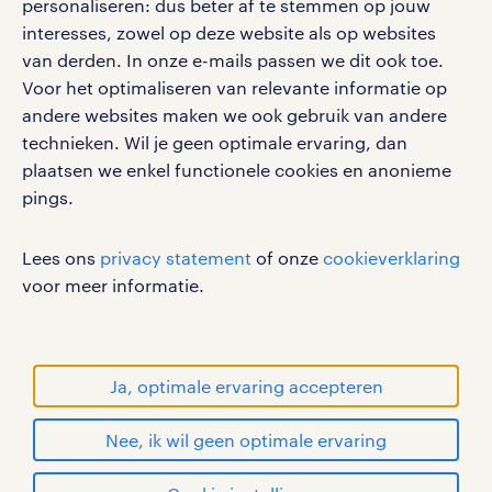
personaliseren: dus beter af te stemmen op jouw
interesses, zowel op deze website als op websites
werken bij randstad
van derden. In onze e-mails passen we dit ook toe.
gebruikersvoorwaarden
Voor het optimaliseren van relevante informatie op
privacystatement
andere websites maken we ook gebruik van andere
cookies
technieken. Wil je geen optimale ervaring, dan
disclaimer
plaatsen we enkel functionele cookies en anonieme
pings.
sitemap
RANDSTAD, HUMAN FORWARD en SHAPING THE
Lees ons
privacy statement
of onze
cookieverklaring
WORLD OF WORK zijn geregistreerde
voor meer informatie.
handelsmerken van Randstad N.V.
© Randstad 2026
Ja, optimale ervaring accepteren
Nee, ik wil geen optimale ervaring