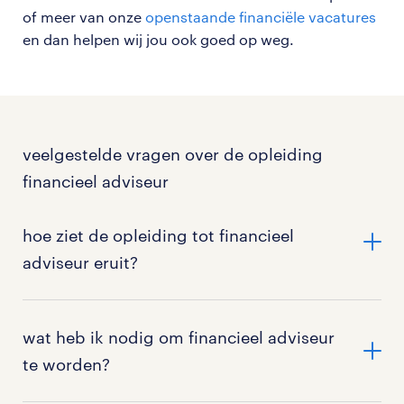
of meer van onze
openstaande financiële vacatures
en dan helpen wij jou ook goed op weg.
veelgestelde vragen over de opleiding
financieel adviseur
hoe ziet de opleiding tot financieel
adviseur eruit?
De opleiding om financieel adviseur te worden
bestaat uit meerdere stappen. Stap één is dat we je
wat heb ik nodig om financieel adviseur
(na je aanmelding) bellen of appen voor een online
te worden?
kennissessie van 30 minuten. Hierna kijken we
samen naar een goed moment voor het