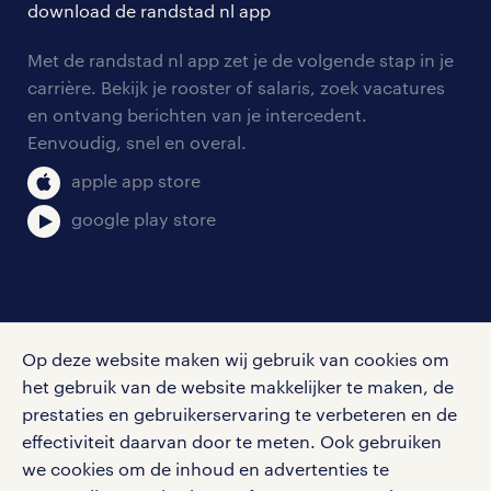
download de randstad nl app
tarieven
contact voor werkgevers
arbeidsvoorwaarden
personeel gezocht
Met de randstad nl app zet je de volgende stap in je
onze vestigingen
blogs en artikelen
carrière. Bekijk je rooster of salaris, zoek vacatures
aanmelden nieuwsbrief
en ontvang berichten van je intercedent.
pers
salarischecker
Eenvoudig, snel en overal.
klachten en misstanden
bruto-netto calculator
apple app store
google play store
social media
Op deze website maken wij gebruik van cookies om
Volg ons voor de leukste content omtrent
het gebruik van de website makkelijker te maken, de
vacatures, solliciteren en inspiratie.
prestaties en gebruikerservaring te verbeteren en de
effectiviteit daarvan door te meten. Ook gebruiken
we cookies om de inhoud en advertenties te