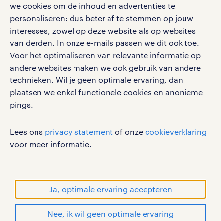
we cookies om de inhoud en advertenties te
personaliseren: dus beter af te stemmen op jouw
interesses, zowel op deze website als op websites
werken bij randstad
van derden. In onze e-mails passen we dit ook toe.
gebruikersvoorwaarden
Voor het optimaliseren van relevante informatie op
privacystatement
andere websites maken we ook gebruik van andere
cookies
technieken. Wil je geen optimale ervaring, dan
disclaimer
plaatsen we enkel functionele cookies en anonieme
pings.
sitemap
RANDSTAD, HUMAN FORWARD en SHAPING THE
Lees ons
privacy statement
of onze
cookieverklaring
WORLD OF WORK zijn geregistreerde
voor meer informatie.
handelsmerken van Randstad N.V.
© Randstad 2026
Ja, optimale ervaring accepteren
Nee, ik wil geen optimale ervaring