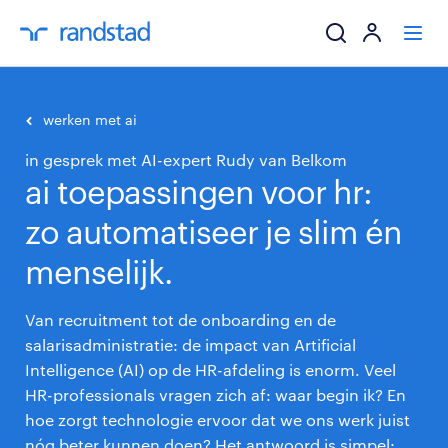
ik zoek een baa
werken met ai
in gesprek met AI-expert Rudy van Belkom
werkgevers
ai toepassingen voor hr:
mijn carrière
zo automatiseer je slim én
menselijk.
over randstad
Van recruitment tot de onboarding en de
salarisadministratie: de impact van Artificial
Intelligence (AI) op de HR-afdeling is enorm. Veel
HR-professionals vragen zich af: waar begin ik? En
hoe zorgt technologie ervoor dat we ons werk juist
nóg beter kunnen doen? Het antwoord is simpel: