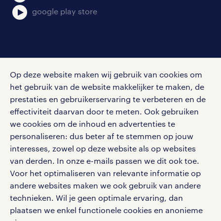
google play store
social media
Op deze website maken wij gebruik van cookies om
Volg ons voor de leukste content omtrent
het gebruik van de website makkelijker te maken, de
vacatures, solliciteren en inspiratie.
prestaties en gebruikerservaring te verbeteren en de
effectiviteit daarvan door te meten. Ook gebruiken
we cookies om de inhoud en advertenties te
personaliseren: dus beter af te stemmen op jouw
interesses, zowel op deze website als op websites
werken bij randstad
van derden. In onze e-mails passen we dit ook toe.
gebruikersvoorwaarden
Voor het optimaliseren van relevante informatie op
privacystatement
andere websites maken we ook gebruik van andere
cookies
technieken. Wil je geen optimale ervaring, dan
disclaimer
plaatsen we enkel functionele cookies en anonieme