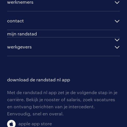
werknemers
per functie
opleidingen
per vakgebied
contact
beroepskeuzetest
per topwerkgever
mijn randstad
werknemers
ontwikkel jezelf
inloggen
werkgevers
werkgevers
work for ukraine
inschrijven
personeel gezocht
vacature aanmelden
download de randstad nl app
nieuwsbrief
Met de randstad nl app zet je de volgende stap in je
algemene voorwaarden
carrière. Bekijk je rooster of salaris, zoek vacatures
en ontvang berichten van je intercedent.
Eenvoudig, snel en overal.
apple app store