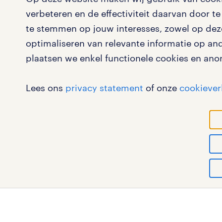
opleidingen en trainingen
contact v
vacatures in andere vakgebi
verbeteren en de effectiviteit daarvan door 
solliciteren
onze vest
ontdekken
te stemmen op jouw interesses, zowel op deze
arbeidsvoorwaarden
pers
optimaliseren van relevante informatie op an
horeca- en catering vacatures in
plaatsen we enkel functionele cookies en ano
blogs en artikelen
klachten 
callcenter vacatures in Delft
salarischecker
Lees ons
privacy statement
of onze
cookiever
financieel vacatures in Delft
bruto-netto calculator
onderwijs vacatures in Delft
administratieve vacatures in Del
werk
vacatures bij de overheid i
RANDSTAD, HUMAN FORWARD en SHAPING THE WORLD 
vacatures voor overheid in Den