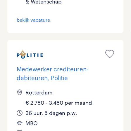
& Wetenschap
Management / Leidinggevend
bekijk vacature
Onderwijs
Personeel & Organisatie
Supply chain & procurement
Zorg / Verpleging
Medewerker crediteuren-
debiteuren, Politie
Rotterdam
€ 2.780 - 3.480 per maand
36 uur, 5 dagen p.w.
MBO