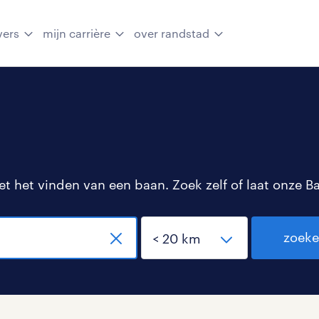
vers
mijn carrière
over randstad
 het vinden van een baan. Zoek zelf of laat onze B
zoek