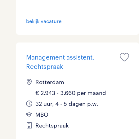
Logistiek
bekijk vacature
Medisch
toon 9 resultaten
Overig
Secretarieel
Management assistent,
Rechtspraak
Webcare
Rotterdam
€ 2.943 - 3.660 per maand
toon 9 resultaten
32 uur, 4 - 5 dagen p.w.
MBO
Rechtspraak