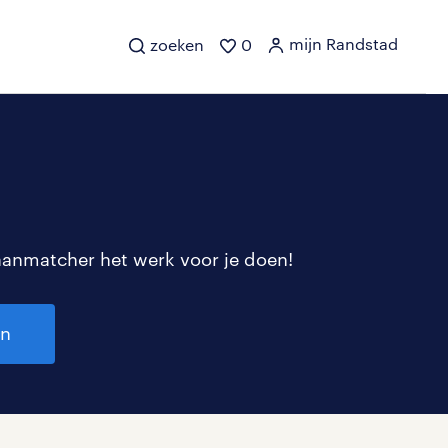
mijn Randstad
zoeken
0
aanmatcher het werk voor je doen!
en