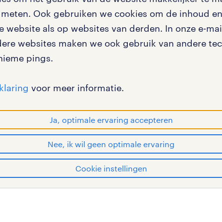
oor werkgevers
eden in delft om te
te meten. Ook gebruiken we cookies om de inhoud en 
igingen
 website als op websites van derden. In onze e-mail
dere websites maken we ook gebruik van andere tech
 Delft
nieme pings.
en misstanden
klaring
voor meer informatie.
Ja, optimale ervaring accepteren
Nee, ik wil geen optimale ervaring
ft
en bij randstad
gebruikersvoorwaarden
privac
Cookie instellingen
n andere steden
OF WORK zijn geregistreerde handelsmerken van Rands
 Haag