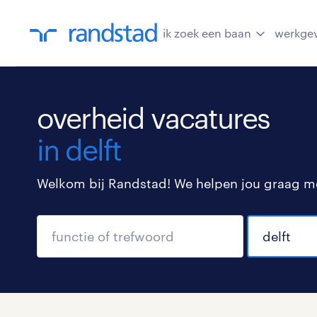
ik zoek een baan
werkge
overheid vacatures
in delft
Welkom bij Randstad! We helpen jou graag met