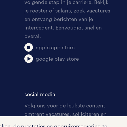
volgende stap in je carrière. Bekijk
je rooster of salaris, zoek vacatures
ier
en ontvang berichten van je
intercedent. Eenvoudig, snel en
overal.
apple app store
google play store
social media
Volg ons voor de leukste content
omtrent vacatures, solliciteren en
inspiratie.
ken, de prestaties en gebruikerservaring te