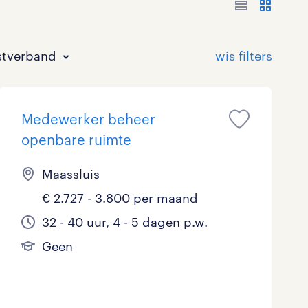
stverband
Medewerker beheer
openbare ruimte
Maassluis
€ 2.727 - 3.800 per maand
Bouw
HAVO/VWO
17 - 24 uur
Tijdelijk met uitzicht op vast
1
0
1
32 - 40 uur, 4 - 5 dagen p.w.
Commercieel / Verkoop
MBO
37 - 40+ uur
8
0
Geen
Horeca / Catering
Ondersteunend onderwijs
0
Juridisch