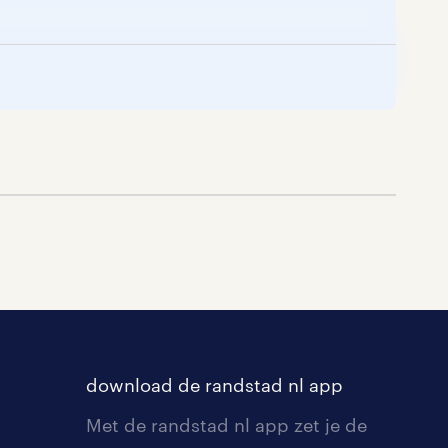
ers
staat
 die
w
udt!
download de randstad nl app
Met de randstad nl app zet je de