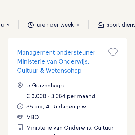
au
uren per week
soort dien
Management ondersteuner,
il je werken?
vacatures?
il je werken?
 zou jij willen?
Ministerie van Onderwijs,
Cultuur & Wetenschap
's-Gravenhage
Beveiliging
Geen
9 - 16 uur
Tijdelijk
1
8
0
€ 3.098 - 3.984 per maand
Chauffeurs
LBO, MAVO, VMBO
33 - 36 uur
2
0
36 uur, 4 - 5 dagen p.w.
Financieel
Master
0
MBO
Ministerie van Onderwijs, Cultuur
Industrieel / Productie
WO
0