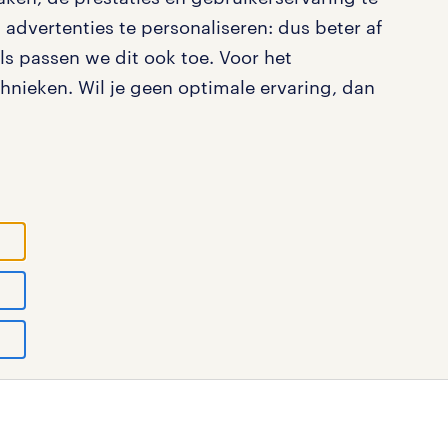
advertenties te personaliseren: dus beter af
s passen we dit ook toe. Voor het
nieken. Wil je geen optimale ervaring, dan
ystatement
cookies
disclaimer
sitemap
tad N.V.
© Randstad 2026