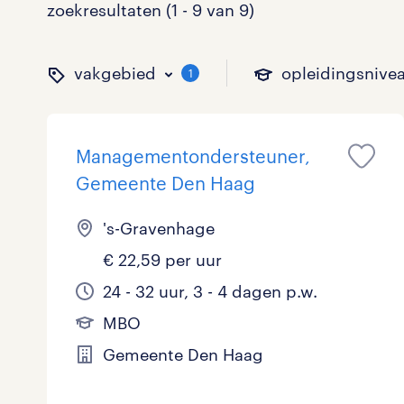
zoekresultaten (1 - 9 van 9)
vakgebied
opleidingsnive
1
Managementondersteuner,
binnen welk vakgebied w
op welk niveau zoek je 
hoeveel uren per week w
welk soort dienstverband
Gemeente Den Haag
's-Gravenhage
€ 22,59 per uur
Administratief
Basisonderwijs
0 - 8 uur
Detachering
0
0
0
24 - 32 uur, 3 - 4 dagen p.w.
Callcenter / Contactcenter
HBO
25 - 32 uur
Vast
0
0
6
MBO
Engineering
MBO, HAVO, VWO
0
Gemeente Den Haag
ICT
VMBO/MAVO
0
toon 9 resultaten
toon 9 resultaten