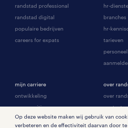
randstad professional
hr-dienst
randstad digital
branches
populaire bedrijven
hr-kenni
careers for expats
tarieven
personeel
aanmelde
mijn carriere
over rand
ontwikkeling
over rand
communities
contact v
Op deze website maken wij gebruik van cookie
opleidingen en trainingen
contact v
verbeteren en de effectiviteit daarvan door 