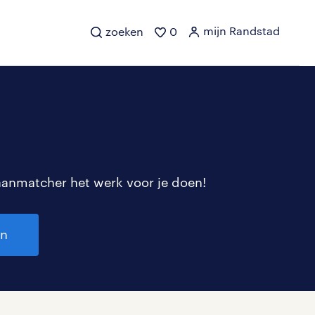
mijn Randstad
zoeken
0
aanmatcher het werk voor je doen!
en