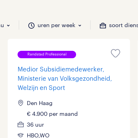
au
uren per week
soort dien
Randstad Professional
il je werken?
vacatures?
il je werken?
 zou jij willen?
Medior Subsidiemedewerker,
Ministerie van Volksgezondheid,
Welzijn en Sport
Beveiliging
Geen
9 - 16 uur
Tijdelijk
0
2
0
Den Haag
Chauffeurs
LBO, MAVO, VMBO
33 - 36 uur
4
0
€ 4.900 per maand
Financieel
Master
0
36 uur
Industrieel / Productie
WO
2
HBO,WO