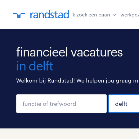
ik zoek een baan
werkge
financieel vacatures
in delft
Welkom bij Randstad! We helpen jou graag met