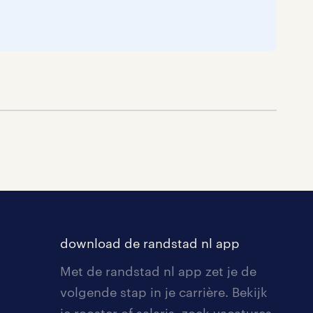
download de randstad nl app
Met de randstad nl app zet je de
volgende stap in je carrière. Bekijk
je rooster of salaris, zoek vacatures