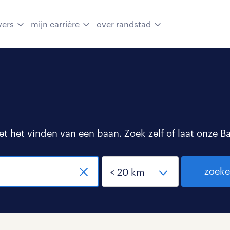
vers
mijn carrière
over randstad
 het vinden van een baan. Zoek zelf of laat onze B
zoek