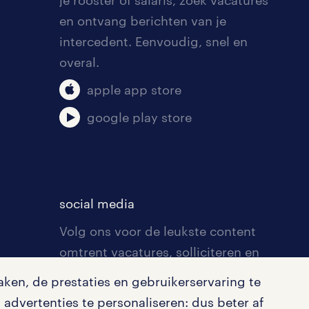
en ontvang berichten van je
intercedent. Eenvoudig, snel en
overal.
apple app store
google play store
social media
Volg ons voor de leukste content
omtrent vacatures, solliciteren en
inspiratie.
ken, de prestaties en gebruikerservaring te
advertenties te personaliseren: dus beter af