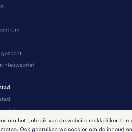
en
scentrum
 gezocht
n nieuwsbrief
stad
stad
oor talent
s om het gebruik van de website makkelijker te ma
oor werkgevers
te meten. Ook gebruiken we cookies om de inhoud en 