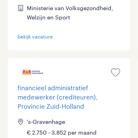
Ministerie van Volksgezondheid,
Management / Leidinggevend
Welzijn en Sport
Onderwijs
bekijk vacature
Personeel & Organisatie
Supply chain & procurement
Zorg / Verpleging
financieel administratief
medewerker (crediteuren),
Provincie Zuid-Holland
's-Gravenhage
€ 2.750 - 3.852 per maand