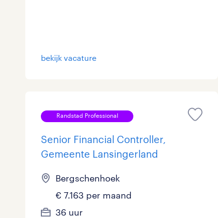
Logistiek
Medisch
toon 10 resultaten
bekijk vacature
Overig
Secretarieel
Webcare
Randstad Professional
Senior Financial Controller,
Gemeente Lansingerland
toon 10 resultaten
Bergschenhoek
€ 7.163 per maand
36 uur