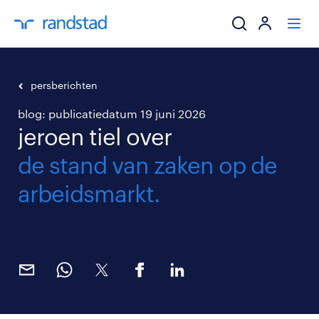
ik zoek een baa
persberichten
blog: publicatiedatum 19 juni 2026
werkgevers
jeroen tiel over
mijn carrière
de stand van zaken op de
arbeidsmarkt.
over randstad