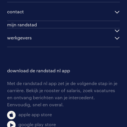
per functie
opleidingen
per vakgebied
contact
beroepskeuzetest
per topwerkgever
mijn randstad
werknemers
english speakers
inloggen
werkgevers
werkgevers
work for ukraine
inschrijven
personeel gezocht
vacature aanmelden
download de randstad nl app
nieuwsbrief
Met de randstad nl app zet je de volgende stap in je
algemene voorwaarden
carrière. Bekijk je rooster of salaris, zoek vacatures
en ontvang berichten van je intercedent.
Eenvoudig, snel en overal.
apple app store
google play store