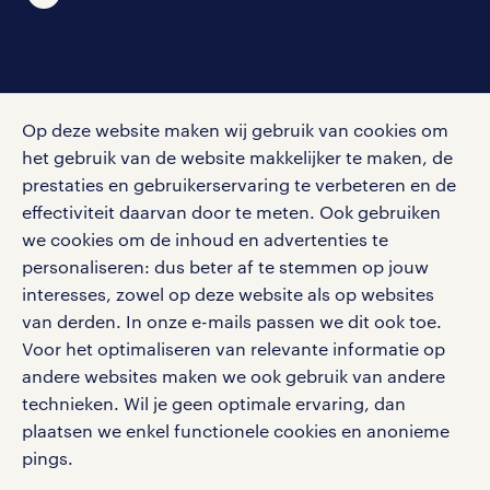
social media
Op deze website maken wij gebruik van cookies om
Volg ons voor de leukste content omtrent
het gebruik van de website makkelijker te maken, de
vacatures, solliciteren en inspiratie.
prestaties en gebruikerservaring te verbeteren en de
effectiviteit daarvan door te meten. Ook gebruiken
we cookies om de inhoud en advertenties te
personaliseren: dus beter af te stemmen op jouw
interesses, zowel op deze website als op websites
werken bij randstad
van derden. In onze e-mails passen we dit ook toe.
gebruikersvoorwaarden
Voor het optimaliseren van relevante informatie op
privacystatement
andere websites maken we ook gebruik van andere
cookies
technieken. Wil je geen optimale ervaring, dan
disclaimer
plaatsen we enkel functionele cookies en anonieme
pings.
sitemap