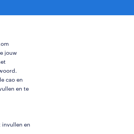
lkom
je jouw
het
twoord.
de cao en
vullen en te
 invullen en