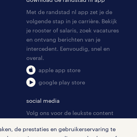
Met de randstad nl app zet je de
volgende stap in je carrière. Bekijk
je rooster of salaris, zoek vacatures
koppeling te
en ontvang berichten van je
intercedent. Eenvoudig, snel en
overal.
apple app store
google play store
social media
Volg ons voor de leukste content
omtrent vacatures, solliciteren en
ken, de prestaties en gebruikerservaring te
inspiratie.