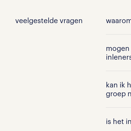
veelgestelde vragen
waarom 
Efficiënt
mogen w
de belang
inlene
inlenersb
Dit heeft
Nee, we h
kan ik 
platform 
tijdsb
groep n
redenen, 
De for
het voldo
inlene
Ja, dat ka
is het 
informati
gemak
vinken. Zo