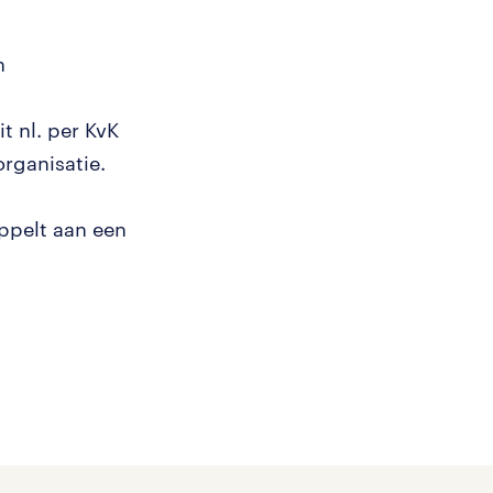
n
t nl. per KvK
rganisatie.
ppelt aan een