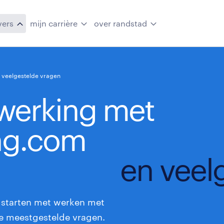
vers
mijn carrière
over randstad
 veelgestelde vragen
werking met
ing.com
en veel
t starten met werken met
e meestgestelde vragen.