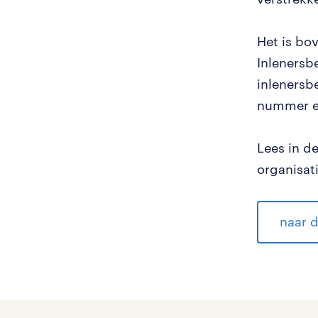
Het is bo
Inlenersb
inlenersbe
nummer en
Lees in d
organisat
naar d