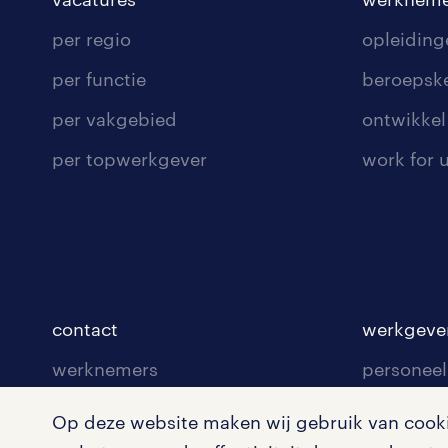
of al
per regio
opleiding
per functie
beroepsk
We doen u
per vakgebied
ontwikkel 
geven.
per topwerkgever
work for 
contact
werkgeve
werknemers
personeel
werkgevers
vacature
Op deze website maken wij gebruik van cookie