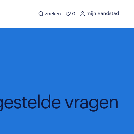
mijn Randstad
zoeken
0
gestelde vragen