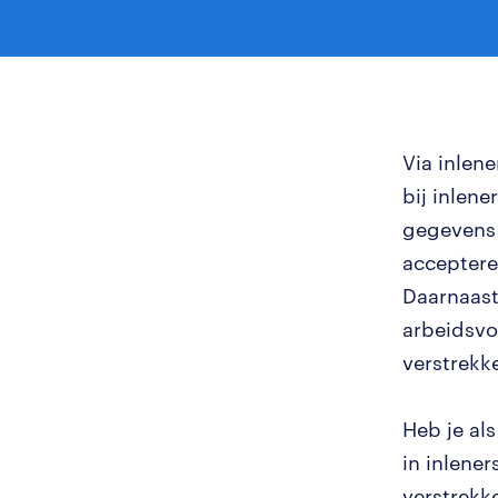
Via inlen
bij inlen
gegevens 
acceptere
Daarnaast
arbeidsvo
verstrekk
Heb je al
in inlene
verstrekke