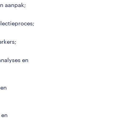
en aanpak;
electieproces;
erkers;
analyses en
 en
 en