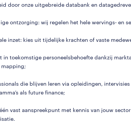
eid door onze uitgebreide databank en datagedrev
dige ontzorging: wij regelen het hele wervings- en s
ele inzet: kies uit tijdelijke krachten of vaste medew
ht in toekomstige personeelsbehoefte dankzij markt
t mapping;
sionals die blijven leren via opleidingen, intervisies
amma’s als future finance;
d één vast aanspreekpunt met kennis van jouw sector
satie.