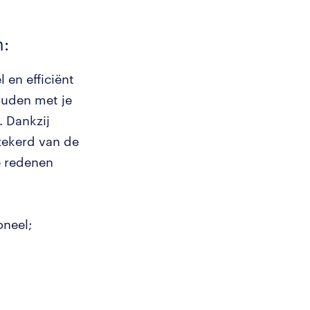
n:
 en efficiënt
ouden met je
. Dankzij
zekerd van de
e redenen
neel;