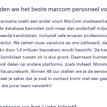
den we het beste marcom personeel vo
ganisatie zoekt een ander soort MarCom medewerker
de database bevinden zich meer dan anderhalf milj
eerde kandidaten, inclusief vele ervaren professiona
ctor. We zetten jouw vacature op ons jobboard, da
ks door 1,4 miljoen bezoekers wordt bezocht. De ka
 kandidaat tussen zit is dus groot. Daarnaast kunn
ook delen op andere platforms, zoals Indeed, Mons
 Vacaturebank. Binnen 48 uur stellen we je de eerste
weet je zeker dat je snel in contact komt met een ge
 die jouw team versterkt!
ecteren we het juiste talent?