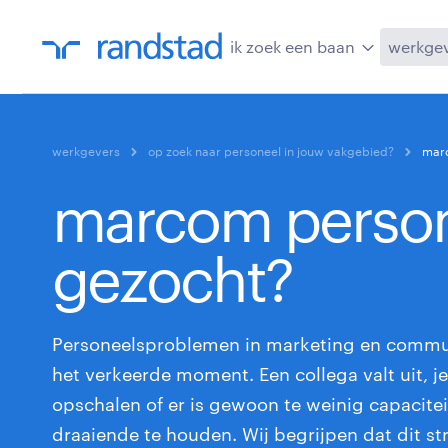
ik zoek een baan
werkge
werkgevers
op zoek naar personeel in jouw vakgebied?
mar
marcom perso
gezocht?
Personeelsproblemen in marketing en commun
het verkeerde moment. Een collega valt uit, j
opschalen of er is gewoon te weinig capacit
draaiende te houden. Wij begrijpen dat dit s