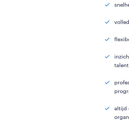
snelh
volle
flexib
inzic
talen
profes
progr
altij
organi