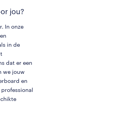
or jou?
. In onze
oen
ls in de
t
ns dat er een
en we jouw
terboard en
 professional
schikte