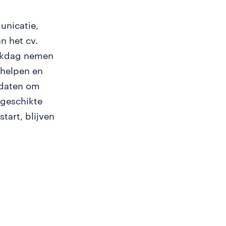
unicatie,
n het cv.
erkdag nemen
 helpen en
idaten om
 geschikte
tart, blijven