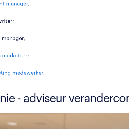
nt manager
;
riter;
 manager;
e marketeer
;
ting medewerker
.
nie - adviseur veranderc