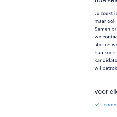
Je zoekt 
maar ook 
Samen bre
we contac
starten w
hun kenni
kandidate
wij betro
voor el
commu