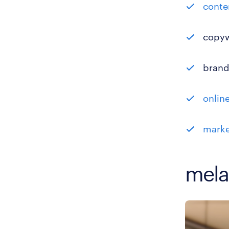
conte
copyw
brand
onlin
marke
mela