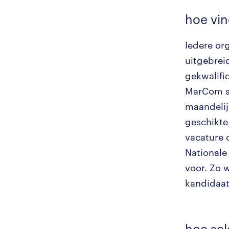
hoe vin
Iedere or
uitgebrei
gekwalific
MarCom se
maandelij
geschikte
vacature 
Nationale
voor. Zo 
kandidaat
hoe sel