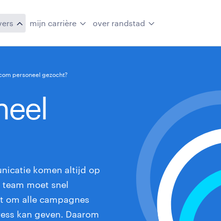
vers
mijn carrière
over randstad
com personeel gezocht?
neel
icatie komen altijd op
e team moet snel
eit om alle campagnes
tress kan geven. Daarom