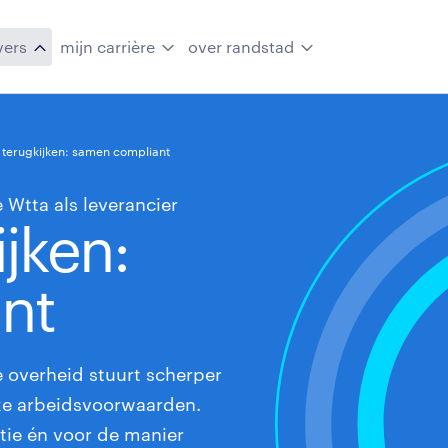
vers
mijn carrière
over randstad
 terugkijken: samen compliant
 Wtta als leverancier
jken:
nt
 overheid stuurt scherper
jke arbeidsvoorwaarden.
tie én voor de manier