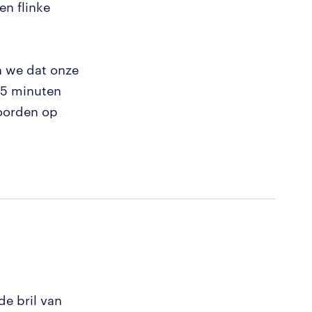
en flinke
n we dat onze
 45 minuten
woorden op
de bril van