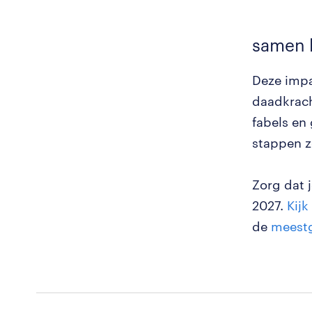
samen 
Deze impa
daadkrach
fabels en
stappen z
Zorg dat j
2027.
Kij
de
meestg