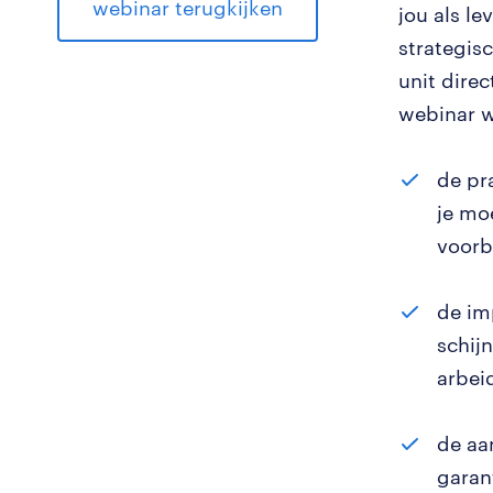
webinar terugkijken
jou als l
strategis
unit direc
webinar w
de pr
je moe
voorb
de im
schij
arbei
de aa
garan