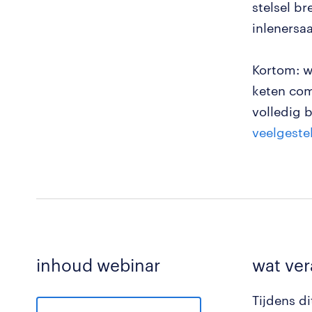
stelsel br
inlenersa
Kortom: w
keten com
volledig 
veelgeste
inhoud webinar
wat ver
Tijdens d