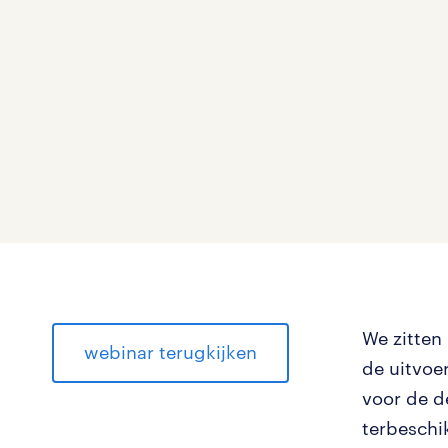
We zitten
webinar terugkijken
de uitvoe
voor de de
terbeschi