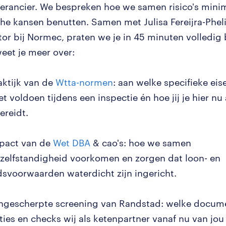
everancier. We bespreken hoe we samen risico's mini
che kansen benutten. Samen met Julisa Fereijra-Phel
tor bij Normec, praten we je in 45 minuten volledig b
eet je meer over:
aktijk van de
Wtta-normen
: aan welke specifieke ei
t voldoen tijdens een inspectie én hoe jij je hier nu 
ereidt.
pact van de
Wet DBA
& cao's: hoe we samen
nzelfstandigheid voorkomen en zorgen dat loon- en
dsvoorwaarden waterdicht zijn ingericht.
ngescherpte screening van Randstad: welke docum
ties en checks wij als ketenpartner vanaf nu van jou