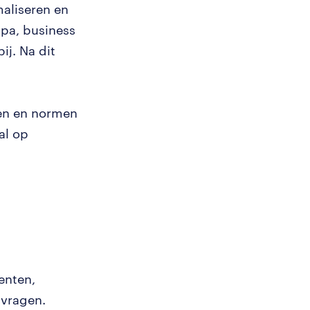
maliseren en
ipa, business
ij. Na dit
sen en normen
al op
enten,
 vragen.