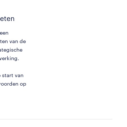
eten
 een
iten van de
ategische
werking.
 start van
woorden op