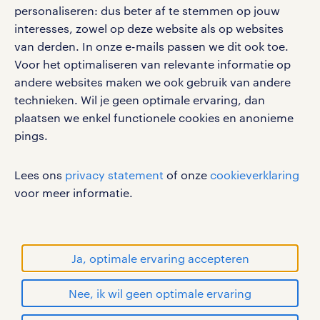
personaliseren: dus beter af te stemmen op jouw
interesses, zowel op deze website als op websites
werken bij randstad
van derden. In onze e-mails passen we dit ook toe.
gebruikersvoorwaarden
Voor het optimaliseren van relevante informatie op
privacystatement
andere websites maken we ook gebruik van andere
cookies
technieken. Wil je geen optimale ervaring, dan
disclaimer
plaatsen we enkel functionele cookies en anonieme
pings.
sitemap
RANDSTAD, HUMAN FORWARD en SHAPING THE
Lees ons
privacy statement
of onze
cookieverklaring
WORLD OF WORK zijn geregistreerde
voor meer informatie.
handelsmerken van Randstad N.V.
© Randstad 2026
Ja, optimale ervaring accepteren
Nee, ik wil geen optimale ervaring