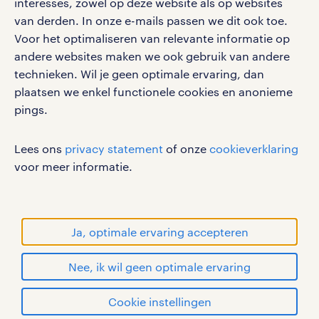
interesses, zowel op deze website als op websites
Lees hier alles over werken over
van derden. In onze e-mails passen we dit ook toe.
magazijnmedewerker.
Voor het optimaliseren van relevante informatie op
werken bij randstad
andere websites maken we ook gebruik van andere
productiemedewerker vacatures in
gebruikersvoorwaarden
technieken. Wil je geen optimale ervaring, dan
plaatsen we enkel functionele cookies en anonieme
Schijndel
privacystatement
pings.
Als productiemedewerker voer je
cookies
assisterende en uitvoerende taken
disclaimer
Lees ons
privacy statement
of onze
cookieverklaring
uit in een productieproces. Zo draag
sitemap
voor meer informatie.
jij je steentje bij aan het
RANDSTAD, HUMAN FORWARD en SHAPING THE
eindproduct! Je werkzaamheden als
WORLD OF WORK zijn geregistreerde
productiemedewerker variëren van
handelsmerken van Randstad N.V.
Ja, optimale ervaring accepteren
machines bedienen tot aan de
© Randstad 2026
lopende band staan of in het
Nee, ik wil geen optimale ervaring
magazijn werken. Super divers dus!
Cookie instellingen
Lees hier alles over werken als