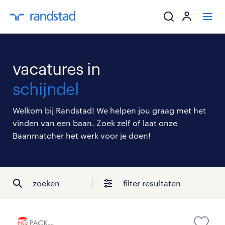
ik zoek een baa
vacatures in
werkgevers
schijndel
mijn carrière
Welkom bij Randstad! We helpen jou graag met het
vinden van een baan. Zoek zelf of laat onze
over randstad
Baanmatcher het werk voor je doen!
zoeken
filter resultaten