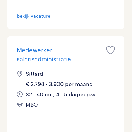
Management / Leidinggevend
0
bekijk vacature
Onderwijs
0
Personeel & Organisatie
0
Medewerker
Supply chain & procurement
0
salarisadministratie
Zorg / Verpleging
1
Sittard
€ 2.798 - 3.900 per maand
32 - 40 uur, 4 - 5 dagen p.w.
MBO