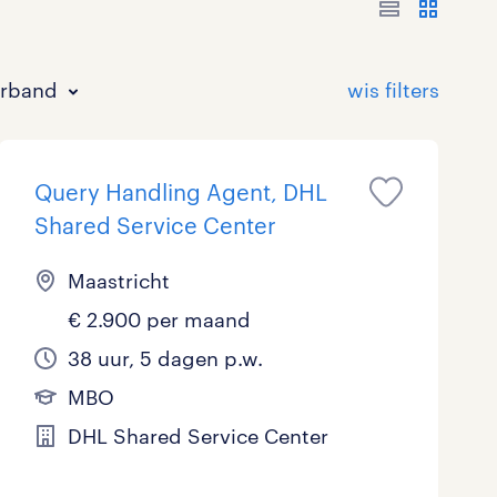
erband
Query Handling Agent, DHL
Shared Service Center
Maastricht
€ 2.900 per maand
Bouw
HAVO/VWO
17 - 24 uur
Tijdelijk met uitzicht op vast
0
7
0
21
38 uur, 5 dagen p.w.
Commercieel / Verkoop
MBO
37 - 40+ uur
20
12
1
MBO
Horeca / Catering
Ondersteunend onderwijs
0
0
DHL Shared Service Center
Juridisch
1