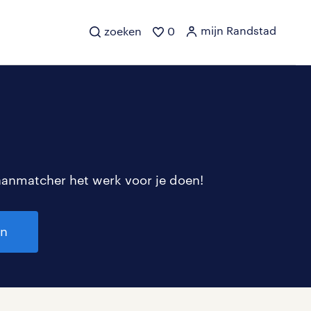
mijn Randstad
zoeken
0
aanmatcher het werk voor je doen!
en