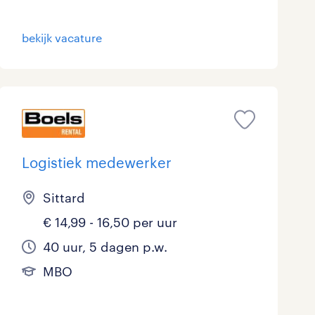
Marketing & Communicatie
0
bekijk vacature
Overheid
1
Schoonmaak
0
Techniek
4
Logistiek medewerker
Sittard
€ 14,99 - 16,50 per uur
40 uur, 5 dagen p.w.
MBO