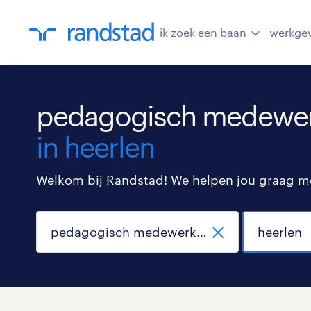
ik zoek een baan
werkge
pedagogisch medewerk
in heerlen
Welkom bij Randstad! We helpen jou graag met