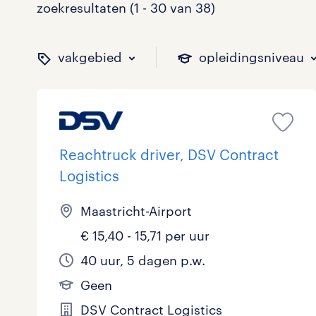
zoekresultaten (1 - 30 van 38)
vakgebied
opleidingsniveau
binnen welk vakgebied w
op welk niveau zoek je 
hoeveel uren per week w
welk soort dienstverband
Reachtruck driver, DSV Contract
Logistics
Administratief
Basisonderwijs
0 - 8 uur
Detachering
0
0
4
0
Maastricht-Airport
€ 15,40 - 15,71 per uur
Callcenter / Contactcenter
HBO
25 - 32 uur
Vast
1
1
8
4
40 uur, 5 dagen p.w.
Engineering
MBO, HAVO, VWO
0
0
Geen
ICT
VMBO/MAVO
1
5
toon 38 resultaten
toon 38 resultaten
DSV Contract Logistics