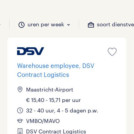
uren per week
soort dienstv
il je werken?
vacatures?
il je werken?
 zou jij willen?
Warehouse employee, DSV
Contract Logistics
Beveiliging
Geen
9 - 16 uur
Tijdelijk
12
16
5
0
Maastricht-Airport
€ 15,40 - 15,71 per uur
Chauffeurs
LBO, MAVO, VMBO
33 - 36 uur
2
6
0
32 - 40 uur, 4 - 5 dagen p.w.
Financieel
Master
0
2
VMBO/MAVO
Industrieel / Productie
WO
0
0
DSV Contract Logistics