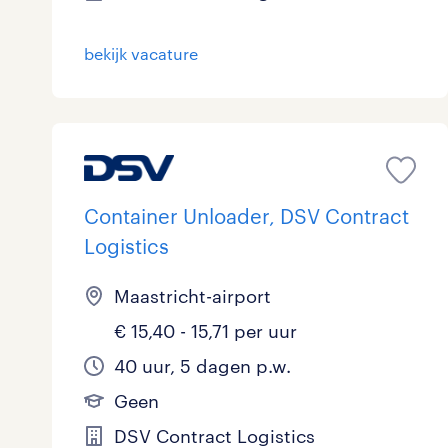
Logistiek
15
bekijk vacature
Medisch
0
toon 38 resultaten
Overig
2
Secretarieel
0
Container Unloader, DSV Contract
Webcare
0
Logistics
Maastricht-airport
toon 38 resultaten
€ 15,40 - 15,71 per uur
40 uur, 5 dagen p.w.
Geen
DSV Contract Logistics