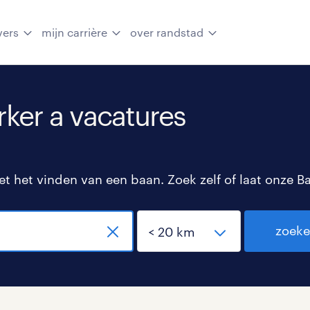
vers
mijn carrière
over randstad
er a vacatures
 het vinden van een baan. Zoek zelf of laat onze B
zoek