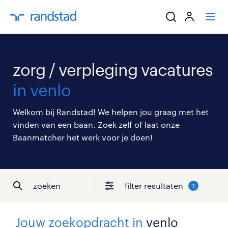
ik zoek een baa
zorg / verpleging vacatures
werkgevers
in venlo
mijn carrière
Welkom bij Randstad! We helpen jou graag met het
vinden van een baan. Zoek zelf of laat onze
over randstad
Baanmatcher het werk voor je doen!
zoeken
filter resultaten
1
Jouw zoekopdracht in
venlo