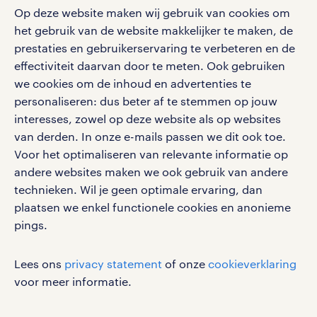
Op deze website maken wij gebruik van cookies om
Volg ons voor de leukste content omtrent
het gebruik van de website makkelijker te maken, de
vacatures, solliciteren en inspiratie.
prestaties en gebruikerservaring te verbeteren en de
effectiviteit daarvan door te meten. Ook gebruiken
we cookies om de inhoud en advertenties te
personaliseren: dus beter af te stemmen op jouw
interesses, zowel op deze website als op websites
werken bij randstad
van derden. In onze e-mails passen we dit ook toe.
gebruikersvoorwaarden
Voor het optimaliseren van relevante informatie op
privacystatement
andere websites maken we ook gebruik van andere
cookies
technieken. Wil je geen optimale ervaring, dan
disclaimer
plaatsen we enkel functionele cookies en anonieme
pings.
sitemap
RANDSTAD, HUMAN FORWARD en SHAPING THE
Lees ons
privacy statement
of onze
cookieverklaring
WORLD OF WORK zijn geregistreerde
voor meer informatie.
handelsmerken van Randstad N.V.