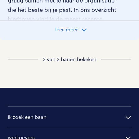
graag samen met je naar de organisatie
die het beste bij je past. In ons overzicht
hierboven vind je de meest recente
afwasser vacatures in Hilversum. Wil je
lees meer
meer weten? Leer dan alles over
werken als afwasser
.
2 van 2 banen bekeken
Ben je er nog niet helemaal over uit
welke schoonmaak functie het beste bij
jou past? Lees dan meer over
werken in de schoonmaak
of bekijk al
onze
schoonmaak vacatures in Hilversum
.
ik zoek een baan
onze uitzendbureau’s in regio hilversum
alle vacatures
werkgevers