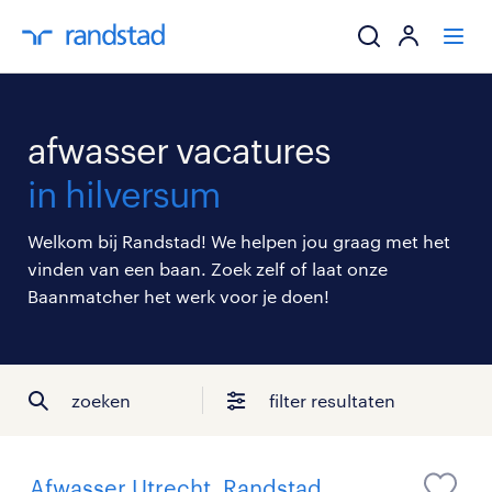
ik zoek een baa
afwasser vacatures
werkgevers
in hilversum
mijn carrière
Welkom bij Randstad! We helpen jou graag met het
vinden van een baan. Zoek zelf of laat onze
over randstad
Baanmatcher het werk voor je doen!
zoeken
filter resultaten
Afwasser Utrecht, Randstad