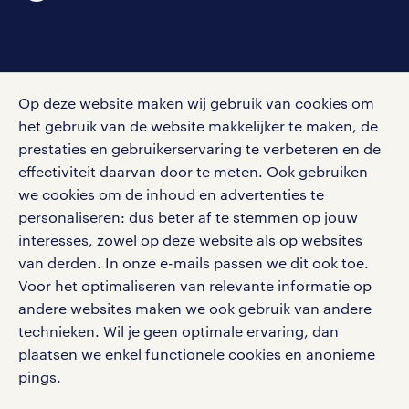
Hilversum gevonden? Misschien heb je
meer geluk in andere plaatsen in de
buurt. Of bekijk al onze
social media
afwasser vacatures
in heel Nederland.
Op deze website maken wij gebruik van cookies om
Volg ons voor de leukste content omtrent
het gebruik van de website makkelijker te maken, de
schoonmaak vacatures in Maarssen
vacatures, solliciteren en inspiratie.
prestaties en gebruikerservaring te verbeteren en de
effectiviteit daarvan door te meten. Ook gebruiken
schoonmaak vacatures in Utrecht
we cookies om de inhoud en advertenties te
personaliseren: dus beter af te stemmen op jouw
schoonmaak vacatures
interesses, zowel op deze website als op websites
werken bij randstad
in Amersfoort
van derden. In onze e-mails passen we dit ook toe.
gebruikersvoorwaarden
Voor het optimaliseren van relevante informatie op
schoonmaak vacatures in Almere
privacystatement
andere websites maken we ook gebruik van andere
cookies
technieken. Wil je geen optimale ervaring, dan
disclaimer
plaatsen we enkel functionele cookies en anonieme
pings.
sitemap