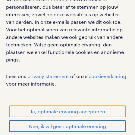
vacatures, solliciteren en inspiratie.
personaliseren: dus beter af te stemmen op jouw
administratieve vacatures in Duiven
interesses, zowel op deze website als op websites
van derden. In onze e-mails passen we dit ook toe.
administratieve vacatures in Oss
Voor het optimaliseren van relevante informatie op
werken bij randstad
andere websites maken we ook gebruik van andere
administratieve vacatures in Ede
gebruikersvoorwaarden
technieken. Wil je geen optimale ervaring, dan
plaatsen we enkel functionele cookies en anonieme
privacystatement
pings.
cookies
disclaimer
Lees ons
privacy statement
of onze
cookieverklaring
sitemap
voor meer informatie.
RANDSTAD, HUMAN FORWARD en SHAPING THE
WORLD OF WORK zijn geregistreerde
handelsmerken van Randstad N.V.
Ja, optimale ervaring accepteren
© Randstad 2026
Nee, ik wil geen optimale ervaring