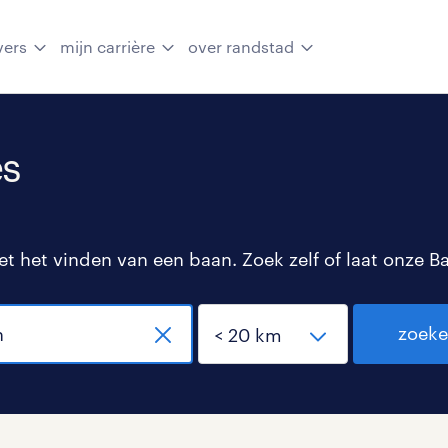
vers
mijn carrière
over randstad
es
 het vinden van een baan. Zoek zelf of laat onze B
zoek