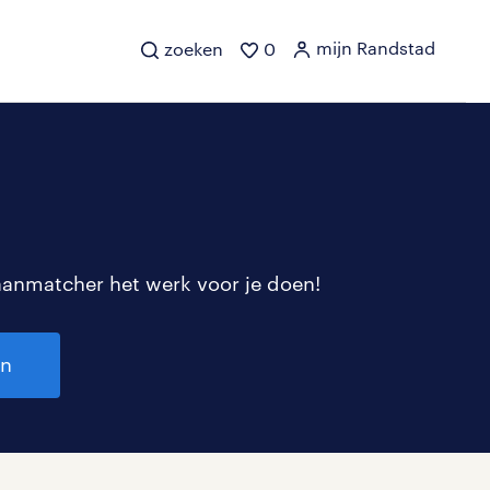
mijn Randstad
zoeken
0
aanmatcher het werk voor je doen!
en