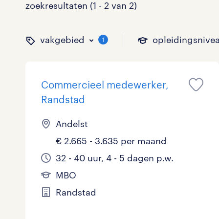
zoekresultaten (1 - 2 van 2)
vakgebied
opleidingsnive
1
Commercieel medewerker,
binnen welk vakgebied w
op welk niveau zoek je 
hoeveel uren per week w
welk soort dienstverband
Randstad
Andelst
€ 2.665 - 3.635 per maand
Administratief
Basisonderwijs
0 - 8 uur
Detachering
0
0
0
32 - 40 uur, 4 - 5 dagen p.w.
Callcenter / Contactcenter
HBO
25 - 32 uur
Vast
0
1
2
MBO
Engineering
MBO, HAVO, VWO
0
Randstad
ICT
VMBO/MAVO
0
toon 2 resultaten
toon 2 resultaten