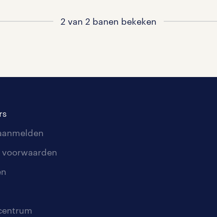
2 van 2 banen bekeken
rs
 aanmelden
 voorwaarden
en
scentrum