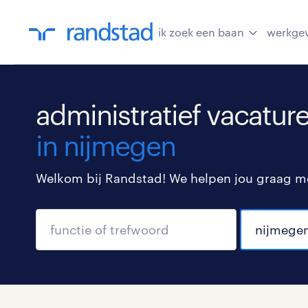
ik zoek een baan
werkge
administratief vacatur
in nijmegen
Welkom bij Randstad! We helpen jou graag met