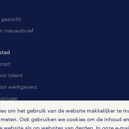
 gezocht
n nieuwsbrief
stad
stad
oor talent
oor werkgevers
igingen
s om het gebruik van de website makkelijker te ma
te meten. Ook gebruiken we cookies om de inhoud en 
en misstanden
 website als op websites van derden. In onze e-mail