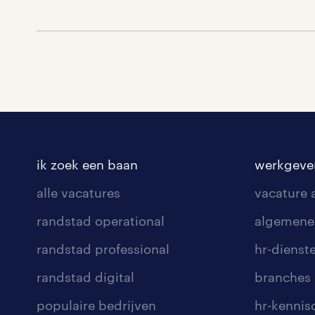
ik zoek een baan
werkgeve
alle vacatures
vacature
randstad operational
algemene
randstad professional
hr-dienst
randstad digital
branches
populaire bedrijven
hr-kenni