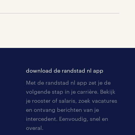
download de randstad nl app
Met de randstad nl app zet je de
volgende stap in je carrière. Bekijk
je rooster of salaris, zoek vacatures
en ontvang berichten van je
intercedent. Eenvoudig, snel en
overal.