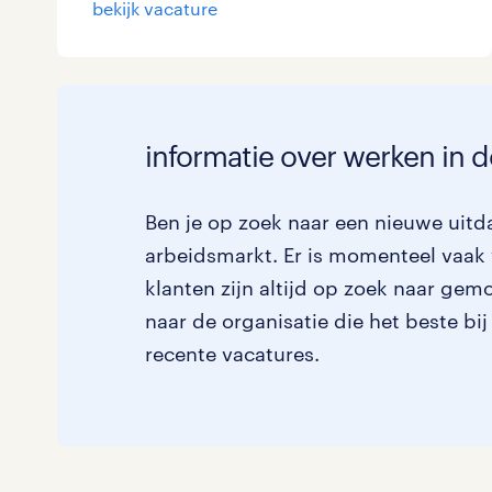
bekijk vacature
Logistiek
Medisch
toon 2 resultaten
Overig
informatie over werken in d
Secretarieel
Ben je op zoek naar een nieuwe uitda
Webcare
arbeidsmarkt. Er is momenteel vaak 
klanten zijn altijd op zoek naar gem
naar de organisatie die het beste bij
toon 2 resultaten
recente vacatures.