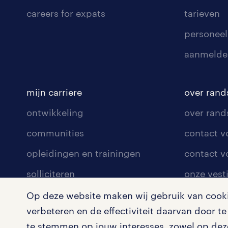
careers for expats
tarieven
personeel
aanmelde
mijn carriere
over rand
ontwikkeling
over rand
communities
contact v
opleidingen en trainingen
contact v
solliciteren
onze vest
arbeidsvoorwaarden
pers
Op deze website maken wij gebruik van cookie
verbeteren en de effectiviteit daarvan door 
blogs en artikelen
klachten 
te stemmen op jouw interesses, zowel op deze