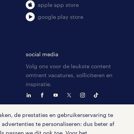
apple app store
google play store
social media
Volg ons voor de leukste content
omtrent vacatures, solliciteren en
inspiratie.
ken, de prestaties en gebruikerservaring te
advertenties te personaliseren: dus beter af
s passen we dit ook toe. Voor het