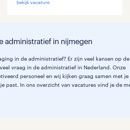
bekijk vacature
Management / Leidinggevend
Onderwijs
Personeel & Organisatie
e administratief in nijmegen
Supply chain & procurement
ging in de administratief? Er zijn veel kansen op de
Zorg / Verpleging
veel vraag in de administratief in Nederland. Onze
otiveerd personeel en wij kijken graag samen met je
 je past. In ons overzicht van vacatures vind je de m