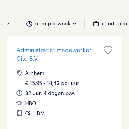
au
uren per week
soort dien
Administratief medewerker,
il je werken?
vacatures?
il je werken?
 zou jij willen?
Cito B.V.
Arnhem
€ 15,95 - 18,43 per uur
Beveiliging
Geen
9 - 16 uur
Tijdelijk
0
1
0
32 uur, 4 dagen p.w.
Chauffeurs
LBO, MAVO, VMBO
33 - 36 uur
0
0
HBO
Financieel
Master
0
Cito B.V.
Industrieel / Productie
WO
0