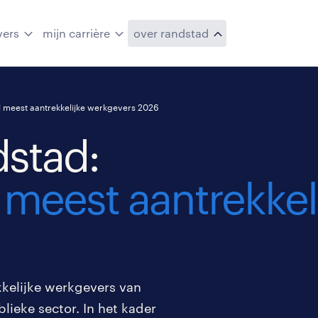
vers
mijn carrière
over randstad
l meest aantrekkelijke werkgevers 2026
stad:
 meest aantrekkel
kkelijke werkgevers van
blieke sector. In het kader