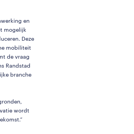
nwerking en
et mogelijk
oduceren. Deze
he mobiliteit
emt de vraag
ens Randstad
ijke branche
rgronden,
vatie wordt
oekomst.”