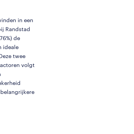
vinden in een
ij Randstad
(76%) de
 ideale
 Deze twee
actoren volgt
n
ekerheid
 belangrijkere