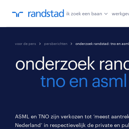
ik zoek een baan
werkge
voor de pers
persberichten
onderzoek randstad: tno en asm
onderzoek rand
tno en asml
ASML en TNO zijn verkozen tot ‘meest aantre
Nederland’ in respectievelijk de private en pu