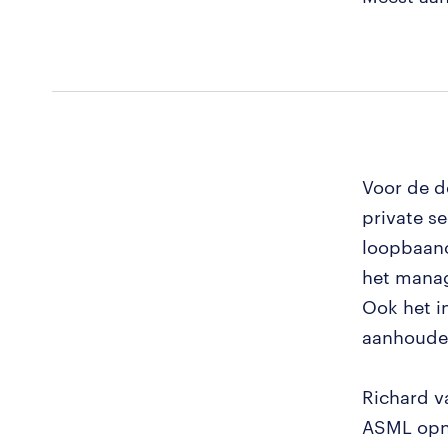
Voor de de
private s
loopbaano
het manag
Ook het i
aanhoude
Richard v
ASML opni