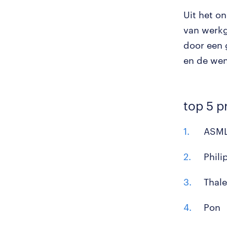
Uit het o
van werkg
door een 
en de wen
top 5 p
ASM
Phili
Thale
Pon