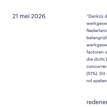
21 mei 2026
“Dankzij 
werkgever
Nederland
belangrij
werkgever
factoren 
die dicht 
concurrer
(51%). Di
rol spele
redene