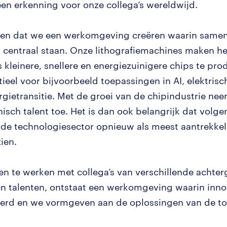
 een erkenning voor onze collega’s wereldwijd.
zien dat we een werkomgeving creëren waarin same
it centraal staan. Onze lithografiemachines maken h
 kleinere, snellere en energiezuinigere chips te pr
tieel voor bijvoorbeeld toepassingen in AI, elektrisc
rgietransitie. Met de groei van de chipindustrie ne
nisch talent toe. Het is dan ook belangrijk dat volg
 de technologiesector opnieuw als meest aantrekkel
ien.
n te werken met collega’s van verschillende achte
en talenten, ontstaat een werkomgeving waarin inno
erd en we vormgeven aan de oplossingen van de t