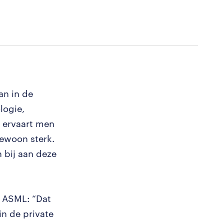
an in de
logie,
 ervaart men
ewoon sterk.
 bij aan deze
j ASML: “Dat
in de private