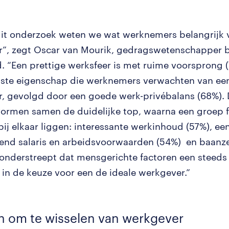
dit onderzoek weten we wat werknemers belangrijk 
”, zegt Oscar van Mourik, gedragswetenschapper b
. “Een prettige werksfeer is met ruime voorsprong 
kste eigenschap die werknemers verwachten van een
, gevolgd door een goede werk-privébalans (68%).
vormen samen de duidelijke top, waarna een groep f
bij elkaar liggen: interessante werkinhoud (57%), ee
end salaris en arbeidsvoorwaarden (54%) en baanz
t onderstreept dat mensgerichte factoren een steeds
n in de keuze voor een de ideale werkgever.”
n om te wisselen van werkgever