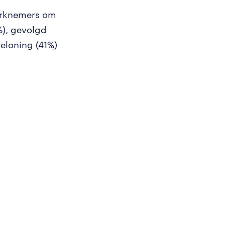
werknemers om
%), gevolgd
eloning (41%)