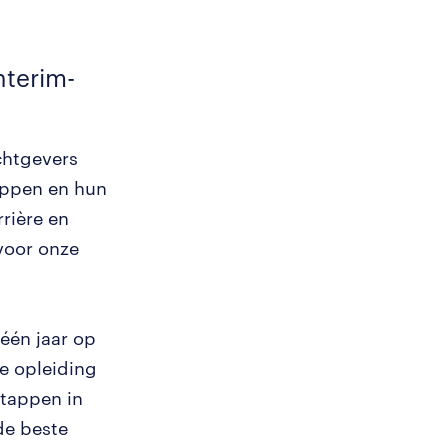
nterim-
achtgevers
appen en hun
rrière en
 voor onze
één jaar op
ze opleiding
stappen in
de beste