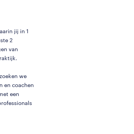
rin jij in 1
ste 2
gen van
aktijk.
n zoeken we
en en coachen
 met een
professionals