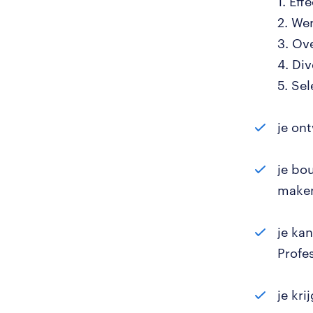
1. Ef
2. We
3. Ov
4. Div
5. Se
je ont
je bo
make
je ka
Profe
je kr