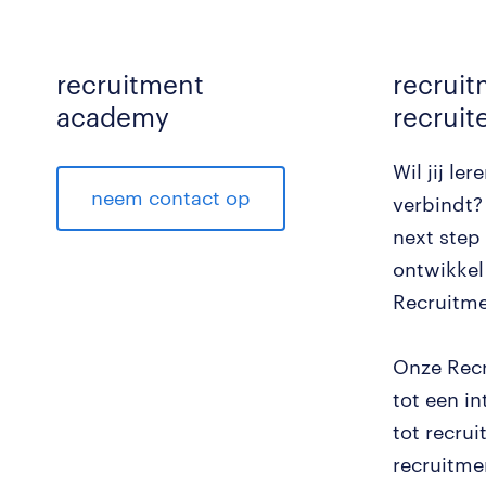
recruitment
recrui
academy
recruit
Wil jij le
neem contact op
verbindt?
next step 
ontwikkel 
Recruitme
Onze Recr
tot een i
tot recrui
recruitme