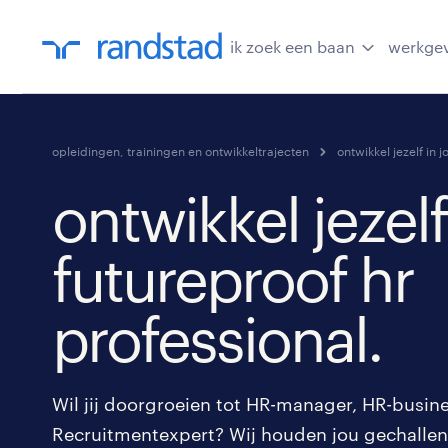
ik zoek een baan
werkge
opleidingen, trainingen en ontwikkeltrajecten
ontwikkel jezelf in
ontwikkel jezelf
futureproof hr
professional.
Wil jij doorgroeien tot HR-manager, HR-busin
Recruitmentexpert? Wij houden jou gechallen