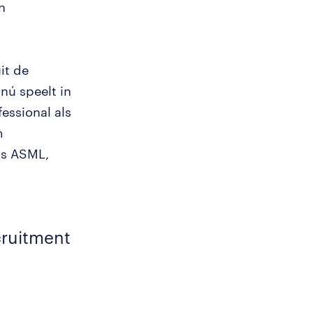
n
it de
 nú speelt in
fessional als
m
ls ASML,
cruitment