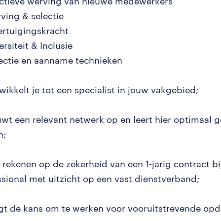
fectieve werving van nieuwe medewerkers
rving & selectie
ertuigingskracht
ersiteit & Inclusie
lectie en aanname technieken
wikkelt je tot een specialist in jouw vakgebied;
uwt een relevant netwerk op en leert hier optimaal g
n;
n rekenen op de zekerheid van een 1-jarig contract b
ssional met uitzicht op een vast dienstverband;
ijgt de kans om te werken voor vooruitstrevende op