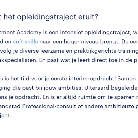
t het opleidingstraject eruit?
ment Academy is een intensief opleidingstraject, waa
rd en
soft skills
naar een hoger niveau brengt. De eer
olg je diverse leerzame en praktijkgerichte trainin
kspecialisten. En past wat je leert direct toe in de pr
s is het tijd voor je eerste interim-opdracht! Same
ging die past bij jouw ambities. Uiteraard begeleid
dens je opdracht. En is er altijd ruimte om te sparren
andstad Professional-consult of andere ambitieuze 
aject.