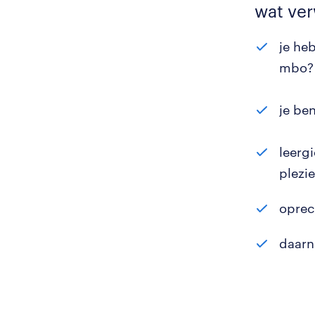
wat ve
je he
mbo? 
je be
leergi
plezi
oprec
daarn