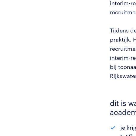
interim-re
recruitme
Tijdens de
praktijk. 
recruitmen
interim-re
bij toona
Rijkswate
dit is 
acade
je kri