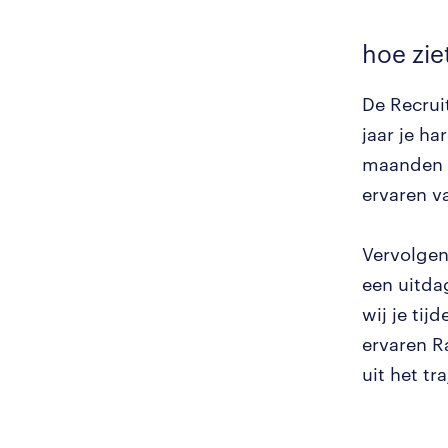
hoe zie
De Recruit
jaar je ha
maanden v
ervaren va
Vervolgen
een uitda
wij je tij
ervaren R
uit het tr