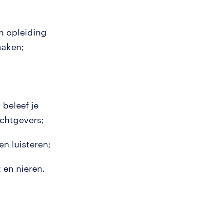
n opleiding
maken;
 beleef je
rachtgevers;
n luisteren;
t en nieren.