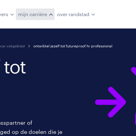
vers
mijn carrière
over randstad
 jouw vakgebied
ontwikkel jezelf tot futureproof hr professional
 tot
esspartner of
ged op de doelen die je