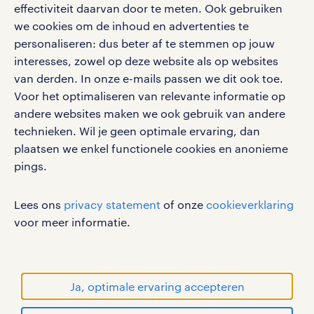
effectiviteit daarvan door te meten. Ook gebruiken
we cookies om de inhoud en advertenties te
personaliseren: dus beter af te stemmen op jouw
interesses, zowel op deze website als op websites
werken bij randstad
van derden. In onze e-mails passen we dit ook toe.
gebruikersvoorwaarden
Voor het optimaliseren van relevante informatie op
privacystatement
andere websites maken we ook gebruik van andere
cookies
technieken. Wil je geen optimale ervaring, dan
disclaimer
plaatsen we enkel functionele cookies en anonieme
pings.
sitemap
RANDSTAD, HUMAN FORWARD en SHAPING THE
Lees ons
privacy statement
of onze
cookieverklaring
WORLD OF WORK zijn geregistreerde
voor meer informatie.
handelsmerken van Randstad N.V.
© Randstad 2026
Ja, optimale ervaring accepteren