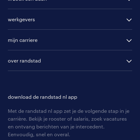
alle vacatures
werkgevers
randstad operational
vacature aanmelden
randstad professional
mijn carriere
algemene voorwaarden
randstad digital
ontwikkeling
hr-diensten
over randstad
populaire bedrijven
communities
branches
over randstad
careers for expats
opleidingen en trainingen
hr-kenniscentrum
contact voor talent
solliciteren
download de randstad nl app
tarieven
contact voor werkgevers
arbeidsvoorwaarden
personeel gezocht
Met de randstad nl app zet je de volgende stap in je
onze vestigingen
blogs en artikelen
carrière. Bekijk je rooster of salaris, zoek vacatures
aanmelden nieuwsbrief
en ontvang berichten van je intercedent.
pers
salarischecker
Eenvoudig, snel en overal.
klachten en misstanden