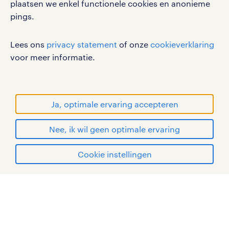
disclaimer
plaatsen we enkel functionele cookies en anonieme
pings.
sitemap
RANDSTAD, HUMAN FORWARD en SHAPING THE
Lees ons
privacy statement
of onze
cookieverklaring
WORLD OF WORK zijn geregistreerde
voor meer informatie.
handelsmerken van Randstad N.V.
© Randstad 2026
Ja, optimale ervaring accepteren
Nee, ik wil geen optimale ervaring
Cookie instellingen
mijn randstad