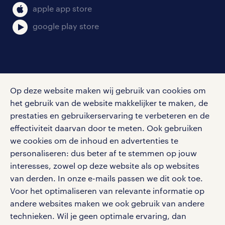
bruto-netto calculator
apple app store
google play store
social media
Op deze website maken wij gebruik van cookies om
Volg ons voor de leukste content omtrent
het gebruik van de website makkelijker te maken, de
vacatures, solliciteren en inspiratie.
prestaties en gebruikerservaring te verbeteren en de
effectiviteit daarvan door te meten. Ook gebruiken
we cookies om de inhoud en advertenties te
personaliseren: dus beter af te stemmen op jouw
interesses, zowel op deze website als op websites
werken bij randstad
van derden. In onze e-mails passen we dit ook toe.
gebruikersvoorwaarden
Voor het optimaliseren van relevante informatie op
privacystatement
andere websites maken we ook gebruik van andere
cookies
technieken. Wil je geen optimale ervaring, dan