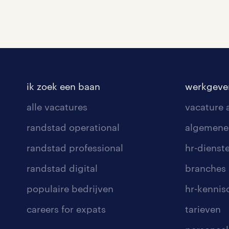
ik zoek een baan
werkgeve
alle vacatures
vacature
randstad operational
algemene
randstad professional
hr-dienst
randstad digital
branches
populaire bedrijven
hr-kenni
careers for expats
tarieven