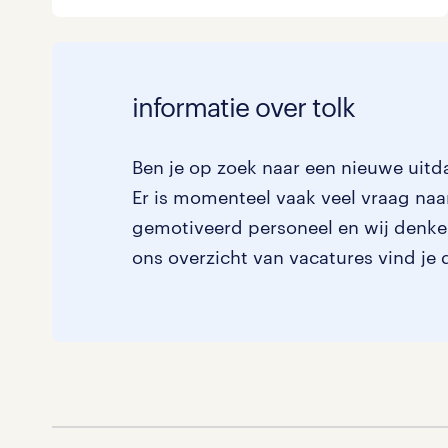
Logistiek
0
Medisch
0
toon 1 resultaat
informatie over tolk
Overig
0
Ben je op zoek naar een nieuwe uitda
Secretarieel
0
Er is momenteel vaak veel vraag naar
Webcare
0
gemotiveerd personeel en wij denken 
ons overzicht van vacatures vind je 
toon 1 resultaat