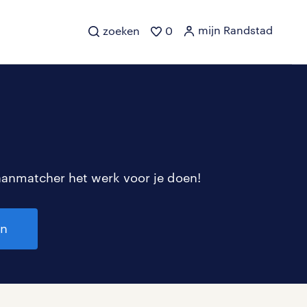
mijn Randstad
zoeken
0
aanmatcher het werk voor je doen!
en