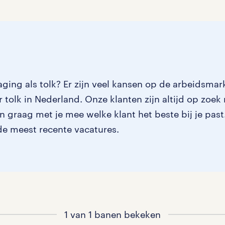
Management / Leidinggevend
0
Onderwijs
0
Personeel & Organisatie
0
ging als tolk? Er zijn veel kansen op de arbeidsmark
Supply chain & procurement
0
 tolk in Nederland. Onze klanten zijn altijd op zoek
Zorg / Verpleging
0
graag met je mee welke klant het beste bij je past.
de meest recente vacatures.
1 van 1 banen bekeken