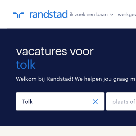
ik zoek een baan
werkge
vacatures voor
tolk
Welkom bij Randstad! We helpen jou graag met