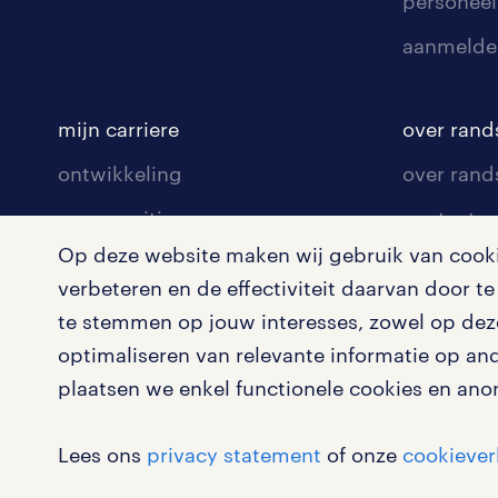
personeel
aanmelde
mijn carriere
over rand
ontwikkeling
over rand
communities
contact v
Op deze website maken wij gebruik van cookie
opleidingen en trainingen
contact v
verbeteren en de effectiviteit daarvan door 
solliciteren
onze vest
te stemmen op jouw interesses, zowel op deze
arbeidsvoorwaarden
pers
optimaliseren van relevante informatie op an
plaatsen we enkel functionele cookies en ano
blogs en artikelen
klachten 
salarischecker
Lees ons
privacy statement
of onze
cookiever
bruto-netto calculator