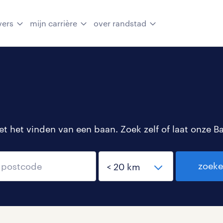
vers
mijn carrière
over randstad
 het vinden van een baan. Zoek zelf of laat onze B
zoek