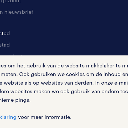
 gezocht
n nieuwsbrief
stad
stad
oor talent
s om het gebruik van de website makkelijker te ma
oor werkgevers
te meten. Ook gebruiken we cookies om de inhoud en 
igingen
 website als op websites van derden. In onze e-mail
dere websites maken we ook gebruik van andere tech
nieme pings.
en misstanden
klaring
voor meer informatie.