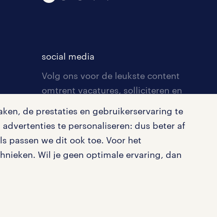
social media
Volg ons voor de leukste content
omtrent vacatures, solliciteren en
inspiratie.
ken, de prestaties en gebruikerservaring te
advertenties te personaliseren: dus beter af
s passen we dit ook toe. Voor het
nieken. Wil je geen optimale ervaring, dan