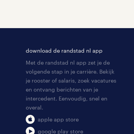
download de randstad nl app
Met de randstad nl app zet je de
volgende stap in je carrière. Bekijk
je rooster of salaris, zoek vacatures
en ontvang berichten van je
intercedent. Eenvoudig, snel en
overal.
apple app store
google play store