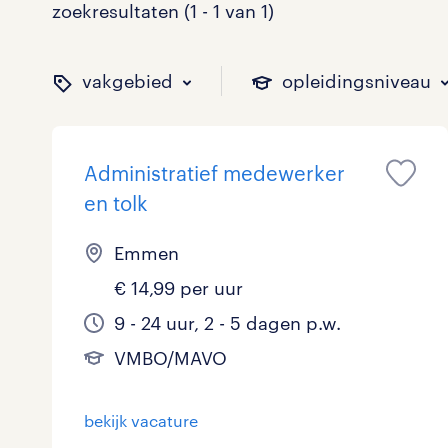
zoekresultaten (1 - 1 van 1)
vakgebied
opleidingsniveau
Administratief medewerker
binnen welk vakgebied w
op welk niveau zoek je 
hoeveel uren per week w
welk soort dienstverband
en tolk
Emmen
€ 14,99 per uur
Administratief
Basisonderwijs
0 - 8 uur
Detachering
0
0
1
0
9 - 24 uur, 2 - 5 dagen p.w.
Callcenter / Contactcenter
HBO
25 - 32 uur
Vast
0
0
0
0
VMBO/MAVO
Engineering
MBO, HAVO, VWO
0
0
bekijk vacature
ICT
VMBO/MAVO
0
1
toon 1 resultaat
toon 1 resultaat