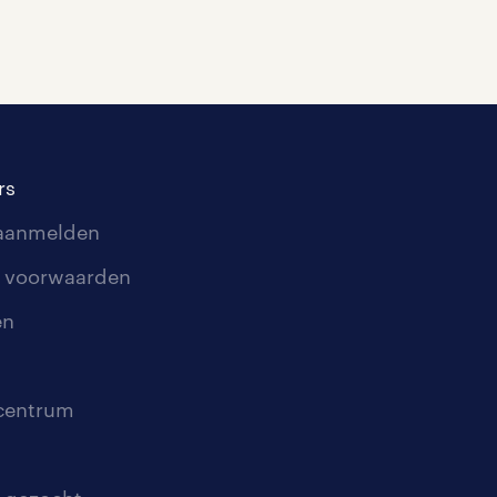
rs
 aanmelden
 voorwaarden
en
scentrum