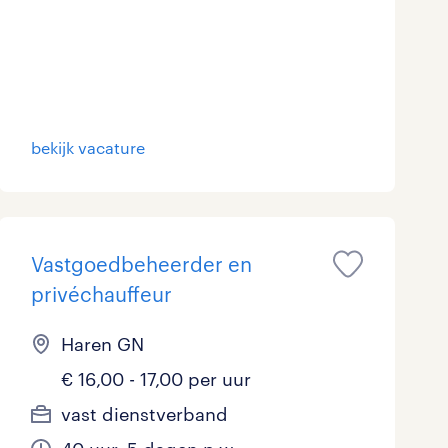
Marketing & Communicatie
0
Overheid
4
Schoonmaak
0
bekijk vacature
Techniek
2
Vastgoedbeheerder en
privéchauffeur
Haren GN
€ 16,00 - 17,00 per uur
vast dienstverband