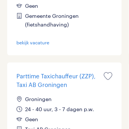
Geen
Management / Leidinggevend
0
Gemeente Groningen
Onderwijs
5
(fietshandhaving)
Personeel & Organisatie
2
bekijk vacature
Supply chain & procurement
0
Zorg / Verpleging
2
Parttime Taxichauffeur (ZZP),
Taxi AB Groningen
Groningen
24 - 40 uur, 3 - 7 dagen p.w.
Geen