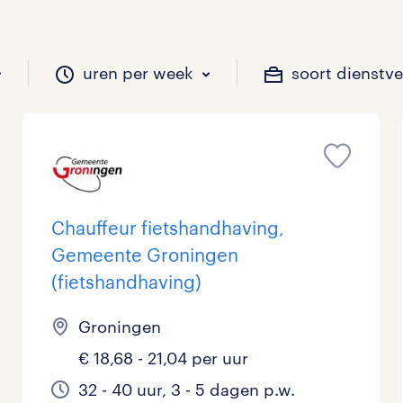
uren per week
soort dienstv
il je werken?
vacatures?
il je werken?
 zou jij willen?
Chauffeur fietshandhaving,
Gemeente Groningen
Beveiliging
Geen
9 - 16 uur
Tijdelijk
12
25
6
0
(fietshandhaving)
Chauffeurs
LBO, MAVO, VMBO
33 - 36 uur
4
14
0
Groningen
Financieel
Master
0
12
€ 18,68 - 21,04 per uur
Industrieel / Productie
WO
2
4
32 - 40 uur, 3 - 5 dagen p.w.