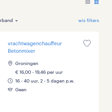
erband
vrachtwagenchauffeur
Betonmixer
Groningen
€ 16,00 - 19,46 per uur
Bouw
HAVO/VWO
17 - 24 uur
Tijdelijk met uitzicht op vast
0
20
3
23
16 - 40 uur, 2 - 5 dagen p.w.
Commercieel / Verkoop
MBO
37 - 40+ uur
29
7
0
Geen
Horeca / Catering
Ondersteunend onderwijs
2
1
Juridisch
0