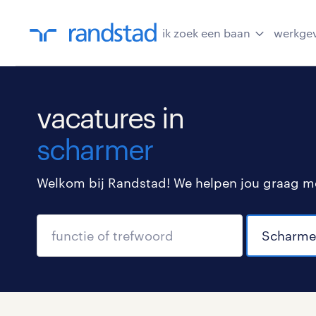
ik zoek een baan
werkge
vacatures in
scharmer
Welkom bij Randstad! We helpen jou graag met