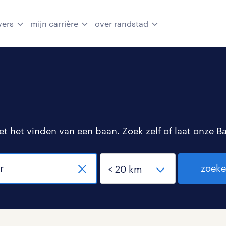
vers
mijn carrière
over randstad
 het vinden van een baan. Zoek zelf of laat onze B
zoek