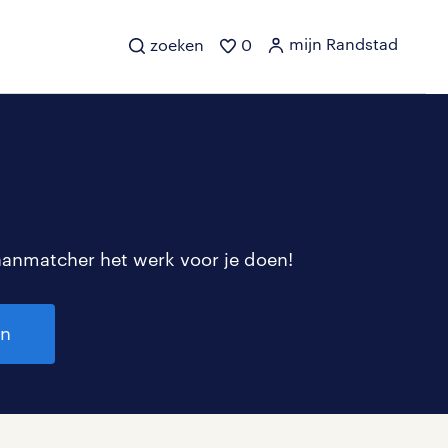
mijn Randstad
zoeken
0
aanmatcher het werk voor je doen!
en