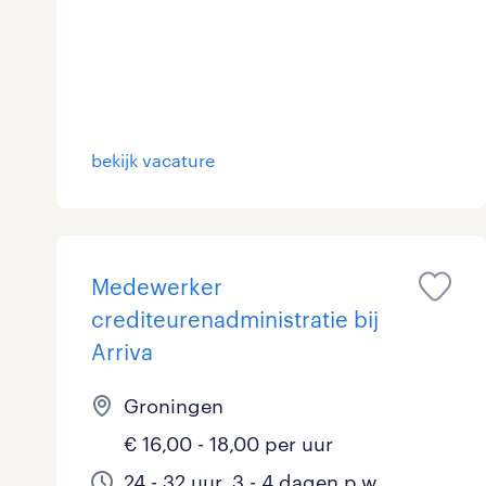
Logistiek
16
Medisch
0
toon 77 resultaten
Overig
2
bekijk vacature
Secretarieel
0
Webcare
0
Medewerker
crediteurenadministratie bij
toon 77 resultaten
Arriva
Groningen
€ 16,00 - 18,00 per uur
24 - 32 uur, 3 - 4 dagen p.w.