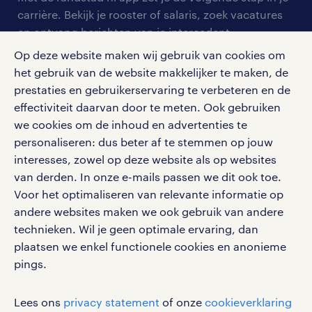
onze vestigingen
blogs en artikelen
carrière. Bekijk je rooster of salaris, zoek vacatures
aanmelden nieuwsbrief
en ontvang berichten van je intercedent.
pers
salarischecker
Eenvoudig, snel en overal.
Op deze website maken wij gebruik van cookies om
klachten en misstanden
bruto-netto calculator
het gebruik van de website makkelijker te maken, de
apple app store
prestaties en gebruikerservaring te verbeteren en de
google play store
effectiviteit daarvan door te meten. Ook gebruiken
we cookies om de inhoud en advertenties te
personaliseren: dus beter af te stemmen op jouw
interesses, zowel op deze website als op websites
social media
van derden. In onze e-mails passen we dit ook toe.
Voor het optimaliseren van relevante informatie op
Volg ons voor de leukste content omtrent
andere websites maken we ook gebruik van andere
vacatures, solliciteren en inspiratie.
technieken. Wil je geen optimale ervaring, dan
plaatsen we enkel functionele cookies en anonieme
pings.
werken bij randstad
Lees ons
privacy statement
of onze
cookieverklaring