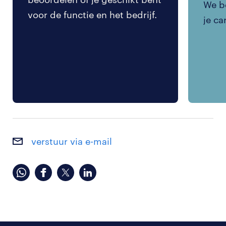
We be
voor de functie en het bedrijf.
je ca
verstuur via e-mail