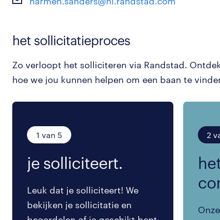
harmen.sanders@nl.randstad.com
het sollicitatieproces
Zo verloopt het solliciteren via Randstad. Ontde
hoe we jou kunnen helpen om een baan te vinde
1 van 5
2 v
je solliciteert.
het
co
Leuk dat je solliciteert! We
bekijken je sollicitatie en
Onze 
beoordelen of je geschikt bent