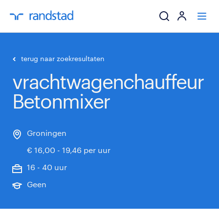
ik zoek een baa
terug naar zoekresultaten
vrachtwagenchauffeur
werkgevers
Betonmixer
mijn carrière
over randstad
Groningen
€ 16,00 - 19,46 per uur
16 - 40 uur
Geen