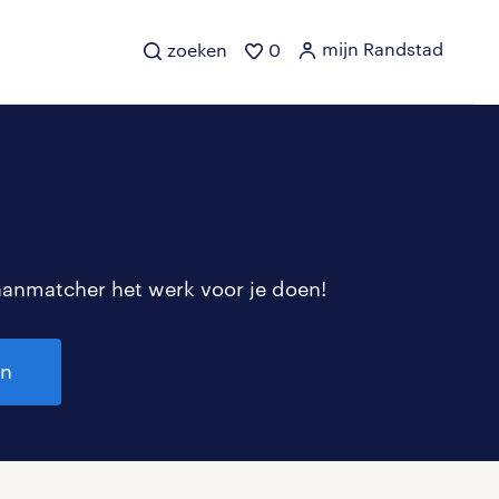
mijn Randstad
zoeken
0
aanmatcher het werk voor je doen!
en