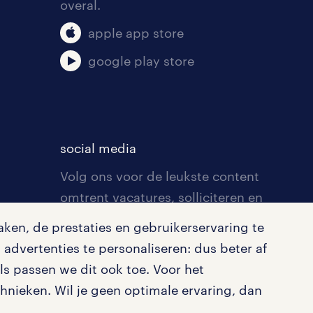
overal.
apple app store
google play store
social media
Volg ons voor de leukste content
omtrent vacatures, solliciteren en
inspiratie.
ken, de prestaties en gebruikerservaring te
advertenties te personaliseren: dus beter af
s passen we dit ook toe. Voor het
nieken. Wil je geen optimale ervaring, dan