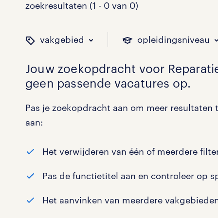
zoekresultaten (1 - 0 van 0)
vakgebied
opleidingsniveau
Jouw zoekopdracht voor
Reparat
geen passende vacatures op.
binnen welk vakgebied w
op welk niveau zoek je 
hoeveel uren per week w
welk soort dienstverband
Pas je zoekopdracht aan om meer resultaten t
aan:
Administratief
Basisonderwijs
0 - 8 uur
Detachering
0
0
0
0
Het verwijderen van één of meerdere filter
Callcenter / Contactcenter
HBO
25 - 32 uur
Vast
0
0
0
0
Pas de functietitel aan en controleer op s
Engineering
MBO, HAVO, VWO
0
0
Het aanvinken van meerdere vakgebieden
ICT
VMBO/MAVO
0
0
toon 0 resultaten
toon 0 resultaten