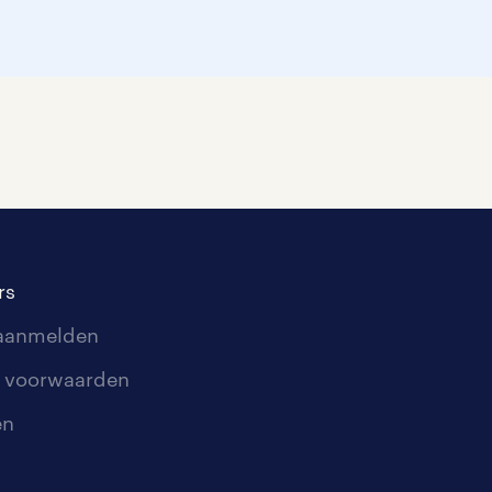
rs
 aanmelden
 voorwaarden
en