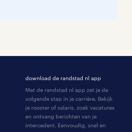
download de randstad nl app
Met de randstad nl app zet je de
volgende stap in je carrière. Bekijk
je rooster of salaris, zoek vacatures
en ontvang berichten van je
intercedent. Eenvoudig, snel en