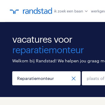
ik zoek een baan
werkge
vacatures voor
reparatiemonteur
Welkom bij Randstad! We helpen jou graag met