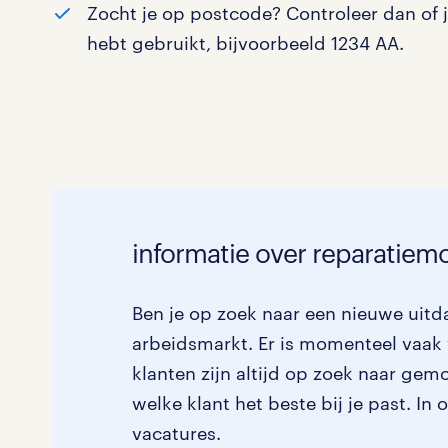
Zocht je op postcode? Controleer dan of 
Logistiek
0
hebt gebruikt, bijvoorbeeld 1234 AA.
Medisch
0
toon 0 resultaten
Overig
0
Secretarieel
0
Webcare
0
informatie over reparatiem
Ben je op zoek naar een nieuwe uitd
toon 0 resultaten
arbeidsmarkt. Er is momenteel vaak 
klanten zijn altijd op zoek naar ge
welke klant het beste bij je past. In
vacatures.