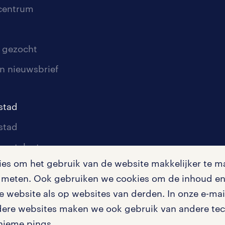
scentrum
 gezocht
n nieuwsbrief
stad
stad
oor talent
s om het gebruik van de website makkelijker te ma
oor werkgevers
te meten. Ook gebruiken we cookies om de inhoud en 
igingen
 website als op websites van derden. In onze e-mail
dere websites maken we ook gebruik van andere tech
nieme pings.