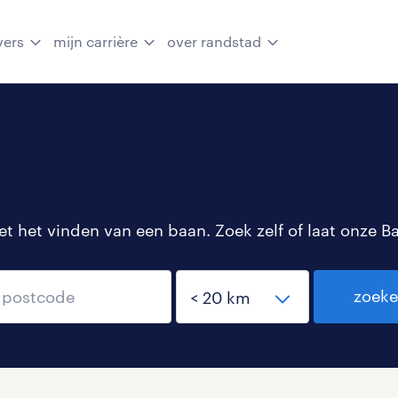
vers
mijn carrière
over randstad
 het vinden van een baan. Zoek zelf of laat onze B
zoek