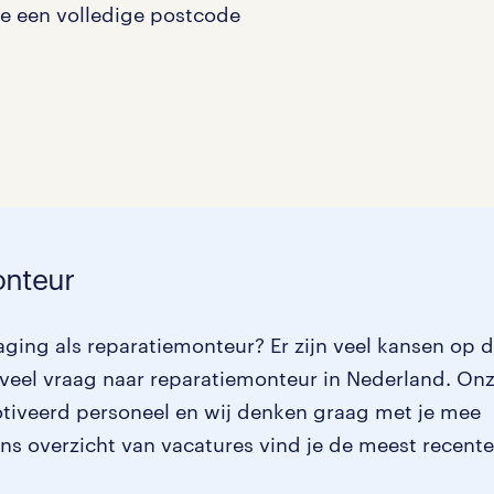
je een volledige postcode
Management / Leidinggevend
0
Onderwijs
0
Personeel & Organisatie
0
Supply chain & procurement
0
Zorg / Verpleging
0
onteur
aging als reparatiemonteur? Er zijn veel kansen op 
veel vraag naar reparatiemonteur in Nederland. On
motiveerd personeel en wij denken graag met je mee
 ons overzicht van vacatures vind je de meest recente