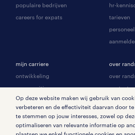
populaire bedrijven
hr-kenni
careers for expats
tarieven
personeel
aanmelde
mijn carriere
over rand
ontwikkeling
over rand
communities
contact v
Op deze website maken wij gebruik van cookie
opleidingen en trainingen
contact v
verbeteren en de effectiviteit daarvan door 
solliciteren
onze vest
te stemmen op jouw interesses, zowel op deze
arbeidsvoorwaarden
pers
optimaliseren van relevante informatie op an
plaatsen we enkel functionele cookies en ano