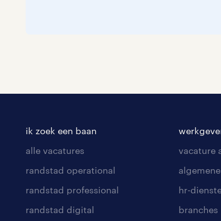
ik zoek een baan
werkgeve
alle vacatures
vacature
randstad operational
algemene
randstad professional
hr-dienst
randstad digital
branches