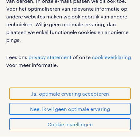
van derden. In onze e-mails passen we dit ook toe.
Voor het optimaliseren van relevante informatie op
werken bij randstad
andere websites maken we ook gebruik van andere
gebruikersvoorwaarden
technieken. Wil je geen optimale ervaring, dan
plaatsen we enkel functionele cookies en anonieme
privacystatement
pings.
cookies
disclaimer
Lees ons
privacy statement
of onze
cookieverklaring
sitemap
voor meer informatie.
RANDSTAD, HUMAN FORWARD en SHAPING THE
WORLD OF WORK zijn geregistreerde
handelsmerken van Randstad N.V.
Ja, optimale ervaring accepteren
© Randstad 2026
Nee, ik wil geen optimale ervaring
Cookie instellingen
mijn randstad