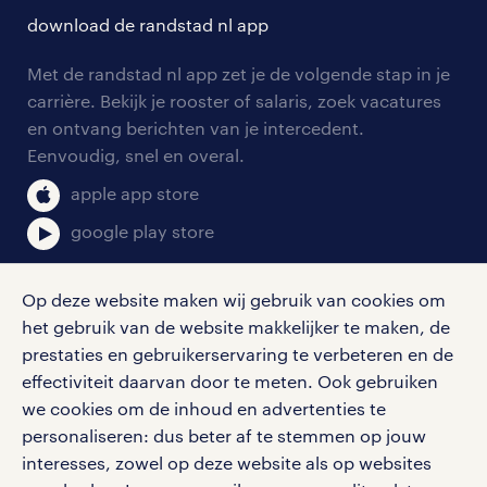
solliciteren
download de randstad nl app
tarieven
contact voor werkgevers
arbeidsvoorwaarden
personeel gezocht
Met de randstad nl app zet je de volgende stap in je
onze vestigingen
blogs en artikelen
carrière. Bekijk je rooster of salaris, zoek vacatures
aanmelden nieuwsbrief
en ontvang berichten van je intercedent.
pers
salarischecker
Eenvoudig, snel en overal.
klachten en misstanden
bruto-netto calculator
apple app store
google play store
Op deze website maken wij gebruik van cookies om
het gebruik van de website makkelijker te maken, de
social media
prestaties en gebruikerservaring te verbeteren en de
effectiviteit daarvan door te meten. Ook gebruiken
Volg ons voor de leukste content omtrent
we cookies om de inhoud en advertenties te
vacatures, solliciteren en inspiratie.
personaliseren: dus beter af te stemmen op jouw
interesses, zowel op deze website als op websites