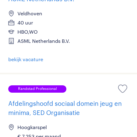
Veldhoven
40 uur
HBO,WO
ASML Netherlands B.V.
bekijk vacature
Randstad Professional
Afdelingshoofd sociaal domein jeug en
minima, SED Organisatie
Hoogkarspel
€ 7.253 per maand