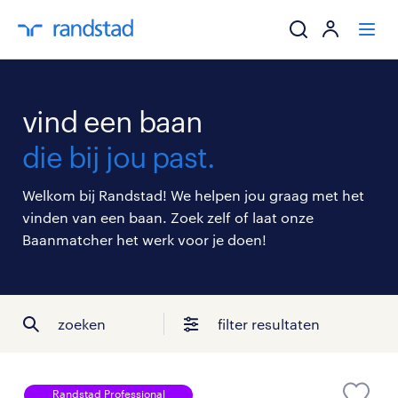
ik zoek een baa
vind een baan
werkgevers
die bij jou past.
mijn carrière
Welkom bij Randstad! We helpen jou graag met het
vinden van een baan. Zoek zelf of laat onze
over randstad
Baanmatcher het werk voor je doen!
zoeken
filter resultaten
Randstad Professional