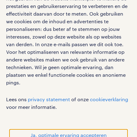
social media
prestaties en gebruikerservaring te verbeteren en de
effectiviteit daarvan door te meten. Ook gebruiken
Volg ons voor de leukste content omtrent
we cookies om de inhoud en advertenties te
vacatures, solliciteren en inspiratie.
personaliseren: dus beter af te stemmen op jouw
interesses, zowel op deze website als op websites
van derden. In onze e-mails passen we dit ook toe.
Voor het optimaliseren van relevante informatie op
werken bij randstad
andere websites maken we ook gebruik van andere
gebruikersvoorwaarden
technieken. Wil je geen optimale ervaring, dan
plaatsen we enkel functionele cookies en anonieme
privacystatement
pings.
cookies
disclaimer
Lees ons
privacy statement
of onze
cookieverklaring
sitemap
voor meer informatie.
RANDSTAD, HUMAN FORWARD en SHAPING THE
WORLD OF WORK zijn geregistreerde
handelsmerken van Randstad N.V.
Ja, optimale ervaring accepteren