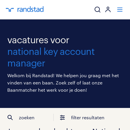
ik zoek een baa
vacatures voor
werkgevers
national key account
manager
mijn carrière
Welkom bij Randstad! We helpen jou graag met het
over randstad
vinden van een baan. Zoek zelf of laat onze
Baanmatcher het werk voor je doen!
zoeken
filter resultaten