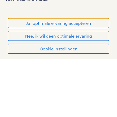
RANDSTAD, HUMAN FORWARD en SHAPING THE
WORLD OF WORK zijn geregistreerde
handelsmerken van Randstad N.V.
Ja, optimale ervaring accepteren
© Randstad 2026
Nee, ik wil geen optimale ervaring
Cookie instellingen
mijn randstad