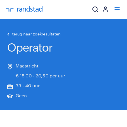
ik zoek een baa
terug naar zoekresultaten
Operator
werkgevers
mijn carrière
Maastricht
€ 15,00 - 20,50 per uur
over randstad
33 - 40 uur
Geen