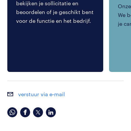
bekijken je sollicitatie en
Onze 
beoordelen of je geschikt bent
We be
voor de functie en het bedrijf.
je ca
verstuur via e-mail