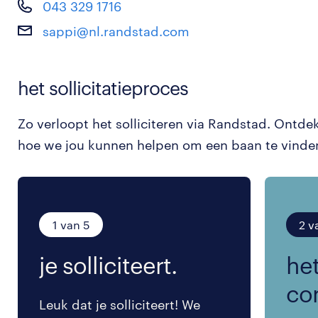
043 329 1716
sappi@nl.randstad.com
het sollicitatieproces
Zo verloopt het solliciteren via Randstad. Ontde
hoe we jou kunnen helpen om een baan te vinde
1 van 5
2 v
je solliciteert.
het
co
Leuk dat je solliciteert! We