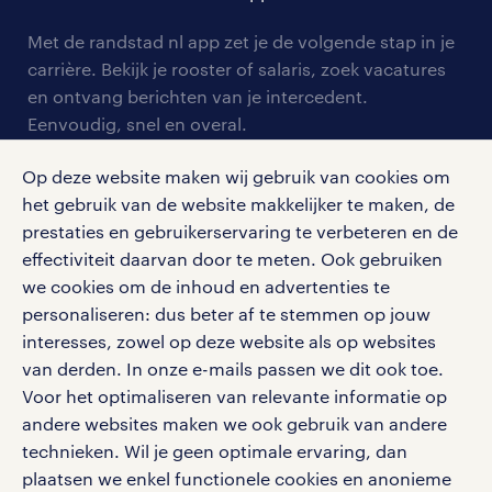
contact voor werkgevers
arbeidsvoorwaarden
personeel gezocht
Met de randstad nl app zet je de volgende stap in je
onze vestigingen
blogs en artikelen
carrière. Bekijk je rooster of salaris, zoek vacatures
aanmelden nieuwsbrief
en ontvang berichten van je intercedent.
pers
salarischecker
Eenvoudig, snel en overal.
klachten en misstanden
bruto-netto calculator
apple app store
Op deze website maken wij gebruik van cookies om
google play store
het gebruik van de website makkelijker te maken, de
prestaties en gebruikerservaring te verbeteren en de
effectiviteit daarvan door te meten. Ook gebruiken
we cookies om de inhoud en advertenties te
personaliseren: dus beter af te stemmen op jouw
social media
interesses, zowel op deze website als op websites
Volg ons voor de leukste content omtrent
van derden. In onze e-mails passen we dit ook toe.
vacatures, solliciteren en inspiratie.
Voor het optimaliseren van relevante informatie op
andere websites maken we ook gebruik van andere
technieken. Wil je geen optimale ervaring, dan
plaatsen we enkel functionele cookies en anonieme