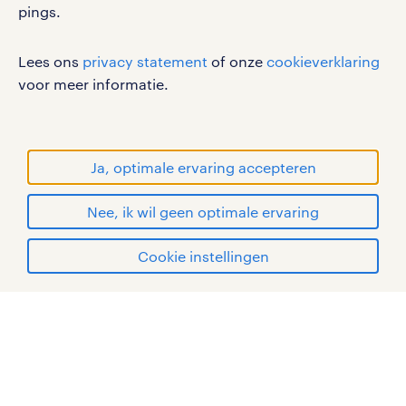
pings.
werken bij randstad
gebruikersvoorwaarden
Lees ons
privacy statement
of onze
cookieverklaring
privacystatement
voor meer informatie.
cookies
disclaimer
sitemap
Ja, optimale ervaring accepteren
RANDSTAD, HUMAN FORWARD en SHAPING THE
Nee, ik wil geen optimale ervaring
WORLD OF WORK zijn geregistreerde
handelsmerken van Randstad N.V.
solliciteren
Cookie instellingen
© Randstad 2026
mijn randstad