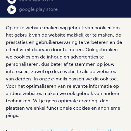
google play store
Op deze website maken wij gebruik van cookies om
het gebruik van de website makkelijker te maken, de
social media
prestaties en gebruikerservaring te verbeteren en de
effectiviteit daarvan door te meten. Ook gebruiken
Volg ons voor de leukste content omtrent
we cookies om de inhoud en advertenties te
vacatures, solliciteren en inspiratie.
personaliseren: dus beter af te stemmen op jouw
interesses, zowel op deze website als op websites
van derden. In onze e-mails passen we dit ook toe.
Voor het optimaliseren van relevante informatie op
werken bij randstad
andere websites maken we ook gebruik van andere
gebruikersvoorwaarden
technieken. Wil je geen optimale ervaring, dan
plaatsen we enkel functionele cookies en anonieme
privacystatement
pings.
cookies
disclaimer