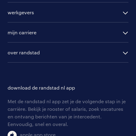
alle vacatures
werkgevers
randstad operational
vacature aanmelden
randstad professional
mijn carriere
algemene voorwaarden
randstad digital
ontwikkeling
hr-diensten
over randstad
populaire bedrijven
communities
branches
over randstad
careers for expats
opleidingen en trainingen
hr-kenniscentrum
contact voor talent
solliciteren
download de randstad nl app
tarieven
contact voor werkgevers
arbeidsvoorwaarden
personeel gezocht
Met de randstad nl app zet je de volgende stap in je
onze vestigingen
blogs en artikelen
carrière. Bekijk je rooster of salaris, zoek vacatures
aanmelden nieuwsbrief
en ontvang berichten van je intercedent.
pers
salarischecker
Eenvoudig, snel en overal.
klachten en misstanden
bruto-netto calculator
apple app store