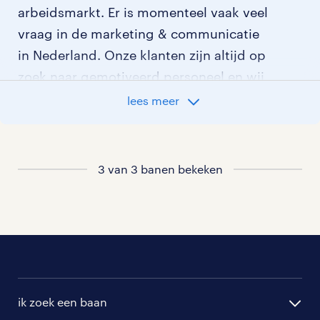
arbeidsmarkt. Er is momenteel vaak veel
vraag in de marketing & communicatie
in Nederland. Onze klanten zijn altijd op
zoek naar gemotiveerd personeel en wij
kijken graag samen met je naar de
lees meer
organisatie die het beste bij je past. In
ons overzicht van vacatures vind je de
meest recente vacatures.
3 van 3 banen bekeken
ik zoek een baan