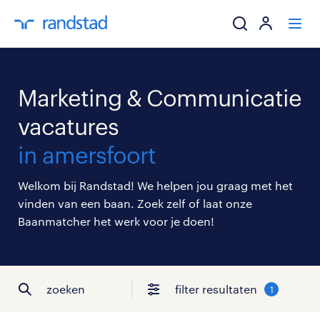
ik zoek een baa
Marketing & Communicatie
werkgevers
vacatures
in amersfoort
mijn carrière
Welkom bij Randstad! We helpen jou graag met het
over randstad
vinden van een baan. Zoek zelf of laat onze
Baanmatcher het werk voor je doen!
zoeken
filter resultaten
1