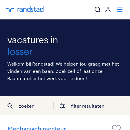
ik zoek een baa
vacatures in
werkgevers
losser
mijn carrière
Welkom bij Randstad! We helpen jou graag met het
vinden van een baan. Zoek zelf of laat onze
over randstad
Baanmatcher het werk voor je doen!
zoeken
filter resultaten
Mechanisch monteur