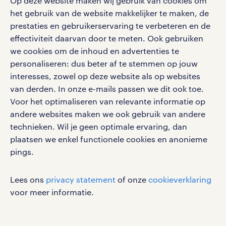
Op deze website maken wij gebruik van cookies om
afrekenen van producten en het
het gebruik van de website makkelijker te maken, de
social media
handhaven van een georganiseerde
prestaties en gebruikerservaring te verbeteren en de
effectiviteit daarvan door te meten. Ook gebruiken
en aantrekkelijke winkelomgeving.
Volg ons voor de leukste content omtrent
we cookies om de inhoud en advertenties te
Lees hier alles over het
vacatures, solliciteren en inspiratie.
personaliseren: dus beter af te stemmen op jouw
werken als verkoopmedewerker
.
interesses, zowel op deze website als op websites
van derden. In onze e-mails passen we dit ook toe.
financieel medewerker in losser
Voor het optimaliseren van relevante informatie op
werken bij randstad
andere websites maken we ook gebruik van andere
Een financieel medewerker is
gebruikersvoorwaarden
technieken. Wil je geen optimale ervaring, dan
betrokken bij financiële taken
plaatsen we enkel functionele cookies en anonieme
privacystatement
binnen een organisatie. Dit omvat
pings.
cookies
het bijhouden van
disclaimer
Lees ons
privacy statement
of onze
cookieverklaring
boekhoudkundige gegevens,
sitemap
voor meer informatie.
verwerken van facturen, opstellen
van financiële rapporten, assisteren
RANDSTAD, HUMAN FORWARD en SHAPING THE
WORLD OF WORK zijn geregistreerde