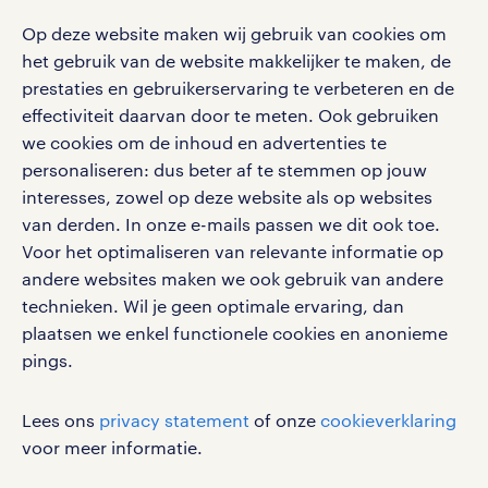
blogs en artikelen
carrière. Bekijk je rooster of salaris, zoek vacatures
aanmelden nieuwsbrief
Op deze website maken wij gebruik van cookies om
en ontvang berichten van je intercedent.
pers
salarischecker
het gebruik van de website makkelijker te maken, de
Eenvoudig, snel en overal.
klachten en misstanden
prestaties en gebruikerservaring te verbeteren en de
bruto-netto calculator
apple app store
effectiviteit daarvan door te meten. Ook gebruiken
google play store
we cookies om de inhoud en advertenties te
personaliseren: dus beter af te stemmen op jouw
interesses, zowel op deze website als op websites
van derden. In onze e-mails passen we dit ook toe.
Voor het optimaliseren van relevante informatie op
social media
andere websites maken we ook gebruik van andere
Volg ons voor de leukste content omtrent
technieken. Wil je geen optimale ervaring, dan
vacatures, solliciteren en inspiratie.
plaatsen we enkel functionele cookies en anonieme
pings.
Lees ons
privacy statement
of onze
cookieverklaring
werken bij randstad
voor meer informatie.
gebruikersvoorwaarden