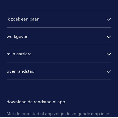
ik zoek een baan
alle vacatures
werkgevers
randstad operational
vacature aanmelden
randstad professional
mijn carriere
algemene voorwaarden
randstad digital
ontwikkeling
hr-diensten
over randstad
populaire bedrijven
communities
branches
over randstad
careers for expats
opleidingen en trainingen
hr-kenniscentrum
contact voor talent
solliciteren
download de randstad nl app
tarieven
contact voor werkgevers
arbeidsvoorwaarden
personeel gezocht
Met de randstad nl app zet je de volgende stap in je
onze vestigingen