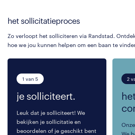
het sollicitatieproces
Zo verloopt het solliciteren via Randstad. Ontde
hoe we jou kunnen helpen om een baan te vinde
1 van 5
2 v
je solliciteert.
het
co
Leuk dat je solliciteert! We
bekijken je sollicitatie en
Onze 
beoordelen of je geschikt bent
We be