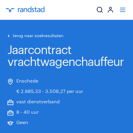
ik zoek een baa
terug naar zoekresultaten
Jaarcontract
werkgevers
vrachtwagenchauffeur
mijn carrière
over randstad
Enschede
€ 2.885,33 - 3.508,27 per uur
vast dienstverband
8 - 40 uur
Geen