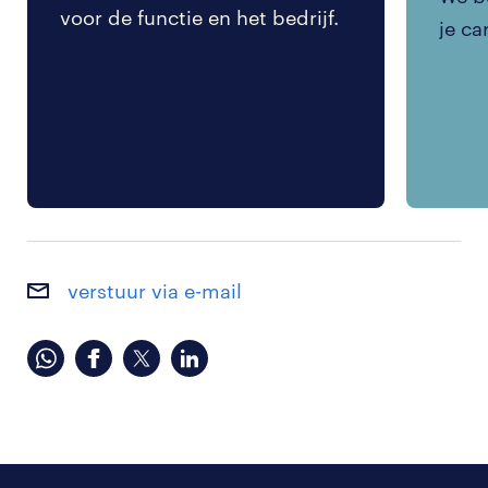
voor de functie en het bedrijf.
je ca
verstuur via e-mail