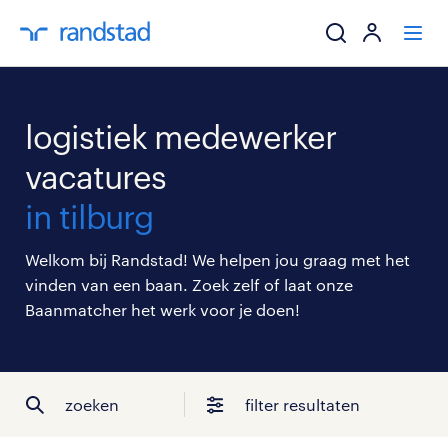
ik zoek een baa
logistiek medewerker
werkgevers
vacatures
in tilburg
mijn carrière
Welkom bij Randstad! We helpen jou graag met het
over randstad
vinden van een baan. Zoek zelf of laat onze
Baanmatcher het werk voor je doen!
zoeken
filter resultaten