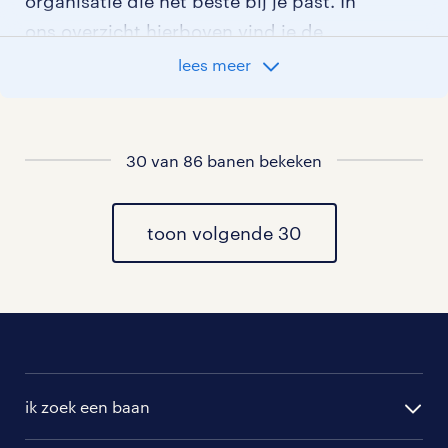
organisatie die het beste bij je past. In
ons overzicht hierboven vind je de
meest recente logistiek medewerker
lees meer
vacatures in Tilburg. Wil je meer weten?
Leer dan alles over
werken als logistiek medewerker
.
30 van 86 banen bekeken
Ben je er nog niet helemaal over uit
welke logistieke-functie het beste bij jou
toon volgende 30
past? Lees dan meer over
werken in de logistiek
of bekijk al onze
logistieke vacatures in Tilburg
.
onze uitzendbureau’s in regio tilburg
ik zoek een baan
Vind je het fijn om eerst even in gesprek