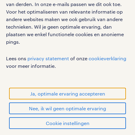
vacature in Tilburg gevonden?
van derden. In onze e-mails passen we dit ook toe.
google play store
Misschien heb je meer geluk in andere
Voor het optimaliseren van relevante informatie op
plaatsen in de buurt. Of bekijk al onze
andere websites maken we ook gebruik van andere
technieken. Wil je geen optimale ervaring, dan
logistiek medewerker vacatures
in heel
plaatsen we enkel functionele cookies en anonieme
social media
Nederland.
pings.
Volg ons voor de leukste content omtrent
logistieke vacatures in Udenhout
vacatures, solliciteren en inspiratie.
Lees ons
privacy statement
of onze
cookieverklaring
voor meer informatie.
logistieke vacatures in Hilvarenbeek
logistieke vacatures in Breda
werken bij randstad
Ja, optimale ervaring accepteren
logistieke vacatures in Oosterhout
gebruikersvoorwaarden
privacystatement
Nee, ik wil geen optimale ervaring
logistieke vacatures in Waalwijk
cookies
Cookie instellingen
disclaimer
sitemap