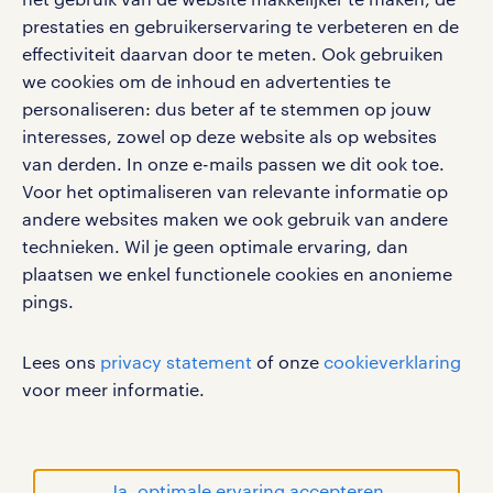
social media
opgepakt worden? Dan doe je dat.
prestaties en gebruikerservaring te verbeteren en de
effectiviteit daarvan door te meten. Ook gebruiken
Zijn er problemen? Dan fix je deze.
Volg ons voor de leukste content omtrent
we cookies om de inhoud en advertenties te
De vraag is eerder, wat doet een
vacatures, solliciteren en inspiratie.
personaliseren: dus beter af te stemmen op jouw
logistiek medewerker niet?
interesses, zowel op deze website als op websites
Lees hier alles over werken als
van derden. In onze e-mails passen we dit ook toe.
administratief medewerker.
Voor het optimaliseren van relevante informatie op
werken bij randstad
andere websites maken we ook gebruik van andere
chauffeur groot rijbewijs vacatures
gebruikersvoorwaarden
technieken. Wil je geen optimale ervaring, dan
plaatsen we enkel functionele cookies en anonieme
in Houten
privacystatement
pings.
cookies
Met een chauffeur ‘groot rijbewijs’
disclaimer
Lees ons
privacy statement
of onze
cookieverklaring
wordt een chauffeur met rijbewijs C
sitemap
voor meer informatie.
bedoeld. Met dit rijbewijs bestuur je
RANDSTAD, HUMAN FORWARD en SHAPING THE
vrachtwagens, tankwagens en LZV-
WORLD OF WORK zijn geregistreerde
voertuigen. Als chauffeur groot
handelsmerken van Randstad N.V.
Ja, optimale ervaring accepteren