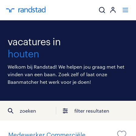
ik zoek een baa
vacatures in
werkgevers
houten
mijn carrière
Welkom bij Randstad! We helpen jou graag met het
vinden van een baan. Zoek zelf of laat onze
over randstad
Baanmatcher het werk voor je doen!
zoeken
filter resultaten
Medewerker Commerciële