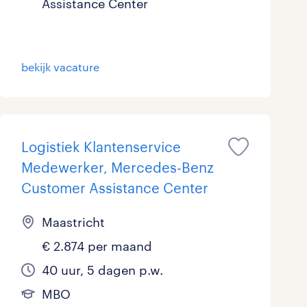
Assistance Center
Marketing & Communicatie
1
Overheid
0
bekijk vacature
Schoonmaak
0
Techniek
9
Logistiek Klantenservice
Medewerker, Mercedes-Benz
Customer Assistance Center
Maastricht
€ 2.874 per maand
40 uur, 5 dagen p.w.
MBO