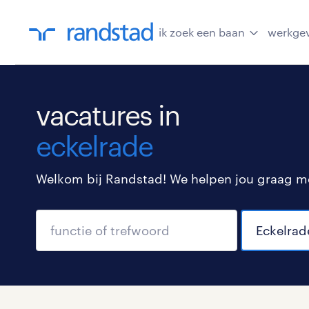
ik zoek een baan
werkge
vacatures in
eckelrade
Welkom bij Randstad! We helpen jou graag met