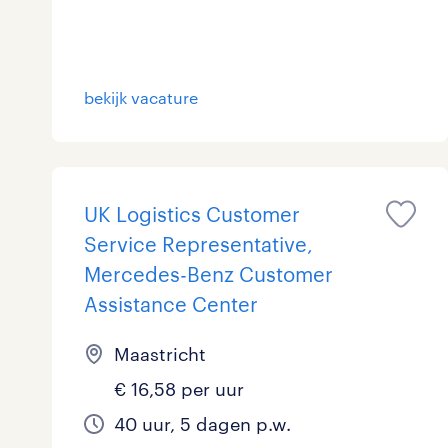
Logistiek
16
Medisch
0
toon 74 resultaten
bekijk vacature
Overig
0
Secretarieel
1
UK Logistics Customer
Webcare
0
Service Representative,
Mercedes-Benz Customer
Assistance Center
toon 74 resultaten
Maastricht
€ 16,58 per uur
40 uur, 5 dagen p.w.