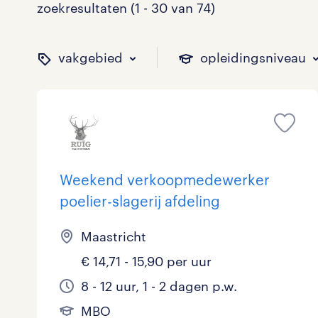
zoekresultaten (1 - 30 van 74)
vakgebied
opleidingsniveau
binnen welk vakgebied w
op welk niveau zoek je 
hoeveel uren per week w
welk soort dienstverband
Weekend verkoopmedewerker
poelier-slagerij afdeling
Administratief
Basisonderwijs
0 - 8 uur
Detachering
4
1
6
1
Maastricht
Callcenter / Contactcenter
HBO
25 - 32 uur
Vast
3
11
21
17
€ 14,71 - 15,90 per uur
Engineering
MBO, HAVO, VWO
0
0
8 - 12 uur, 1 - 2 dagen p.w.
ICT
VMBO/MAVO
2
10
toon 74 resultaten
toon 74 resultaten
MBO