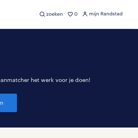
mijn Randstad
zoeken
0
aanmatcher het werk voor je doen!
en