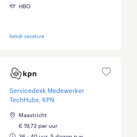
HBO
bekijk vacature
Servicedesk Medewerker
TechHubs, KPN
Maastricht
€ 19,73 per uur
36 - 40 uur, 5 dagen p.w.