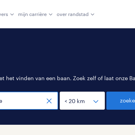
vers
mijn carrière
over randstad
 het vinden van een baan. Zoek zelf of laat onze B
zoek