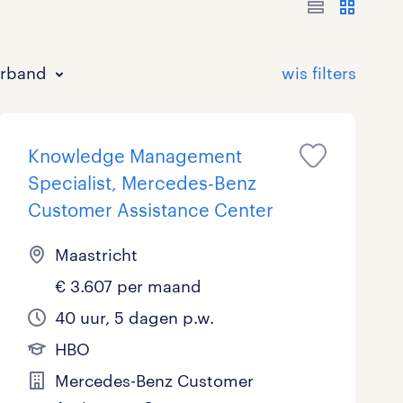
erband
Knowledge Management
Specialist, Mercedes-Benz
Customer Assistance Center
Maastricht
Bouw
HAVO/VWO
17 - 24 uur
Tijdelijk met uitzicht op vast
0
9
0
43
€ 3.607 per maand
Commercieel / Verkoop
MBO
37 - 40+ uur
38
23
4
40 uur, 5 dagen p.w.
Horeca / Catering
Ondersteunend onderwijs
0
0
HBO
Mercedes-Benz Customer
Juridisch
0