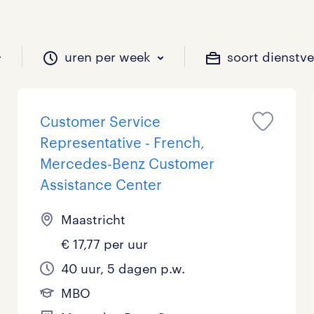
uren per week
soort dienstv
Customer Service
il je werken?
vacatures?
il je werken?
 zou jij willen?
Representative - French,
Mercedes-Benz Customer
Assistance Center
Beveiliging
Geen
9 - 16 uur
Tijdelijk
14
27
8
0
Maastricht
Chauffeurs
LBO, MAVO, VMBO
33 - 36 uur
5
9
0
€ 17,77 per uur
Financieel
Master
40 uur, 5 dagen p.w.
0
1
MBO
Industrieel / Productie
WO
1
7