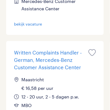
Mercedes-Benz Customer
Management / Leidinggevend
0
Assistance Center
Onderwijs
5
bekijk vacature
Personeel & Organisatie
0
Supply chain & procurement
0
Written Complaints Handler -
Zorg / Verpleging
0
German, Mercedes-Benz
Customer Assistance Center
Maastricht
€ 16,58 per uur
12 - 20 uur, 2 - 5 dagen p.w.
MBO