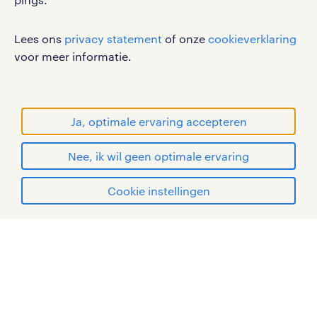
sitemap
RANDSTAD, HUMAN FORWARD en SHAPING THE
Lees ons
privacy statement
of onze
cookieverklaring
WORLD OF WORK zijn geregistreerde
voor meer informatie.
handelsmerken van Randstad N.V.
© Randstad 2026
Ja, optimale ervaring accepteren
Nee, ik wil geen optimale ervaring
Cookie instellingen
mijn randstad