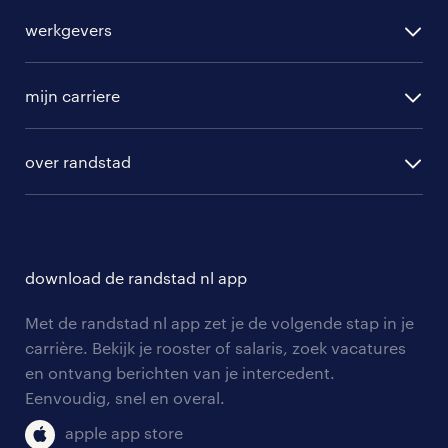
alle vacatures
werkgevers
randstad operational
vacature aanmelden
randstad professional
mijn carriere
algemene voorwaarden
randstad digital
ontwikkeling
hr-diensten
over randstad
populaire bedrijven
communities
branches
over randstad
careers for expats
opleidingen en trainingen
hr-kenniscentrum
contact voor talent
solliciteren
download de randstad nl app
tarieven
contact voor werkgevers
arbeidsvoorwaarden
personeel gezocht
Met de randstad nl app zet je de volgende stap in je
onze vestigingen
blogs en artikelen
carrière. Bekijk je rooster of salaris, zoek vacatures
aanmelden nieuwsbrief
en ontvang berichten van je intercedent.
pers
salarischecker
Eenvoudig, snel en overal.
klachten en misstanden
bruto-netto calculator
apple app store