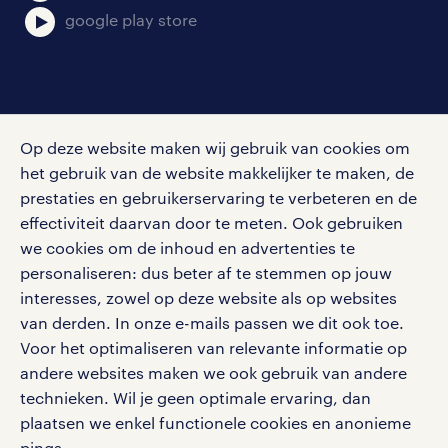
google play store
social media
Op deze website maken wij gebruik van cookies om
Volg ons voor de leukste content omtrent
het gebruik van de website makkelijker te maken, de
vacatures, solliciteren en inspiratie.
prestaties en gebruikerservaring te verbeteren en de
effectiviteit daarvan door te meten. Ook gebruiken
we cookies om de inhoud en advertenties te
personaliseren: dus beter af te stemmen op jouw
interesses, zowel op deze website als op websites
werken bij randstad
van derden. In onze e-mails passen we dit ook toe.
gebruikersvoorwaarden
Voor het optimaliseren van relevante informatie op
privacystatement
andere websites maken we ook gebruik van andere
cookies
technieken. Wil je geen optimale ervaring, dan
disclaimer
plaatsen we enkel functionele cookies en anonieme
pings.