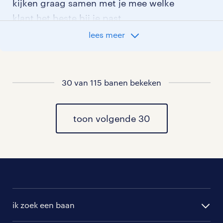
kijken graag samen met je mee welke
klant het beste bij je past.
lees meer
vacatures rondom Geulle
vacatures in Ulestraten
30 van 115 banen bekeken
vacatures in Moorveld
toon volgende 30
vacatures in Bunde
vacatures in Eijsden
vacatures in Gronsveld
vacatures in Eckelrade
ik zoek een baan