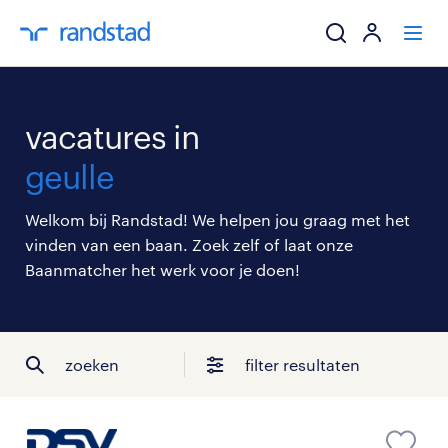
ik zoek een baa
vacatures in
werkgevers
geulle
mijn carrière
Welkom bij Randstad! We helpen jou graag met het
vinden van een baan. Zoek zelf of laat onze
over randstad
Baanmatcher het werk voor je doen!
zoeken
filter resultaten