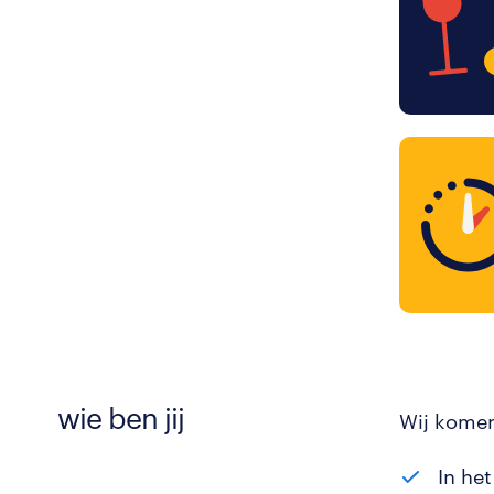
wie ben jij
Wij komen
In he