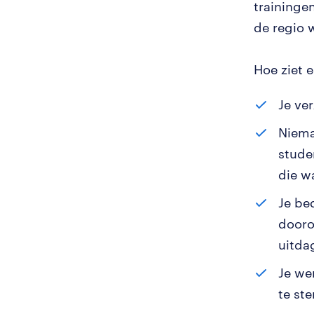
traininge
de regio
Hoe ziet 
Je ver
Niema
studen
die w
Je be
dooro
uitda
Je we
te st