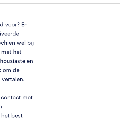
nd voor? En
tiveerde
chien wel bij
n met het
thousiaste en
ix om de
 vertalen.
n contact met
n
 het best