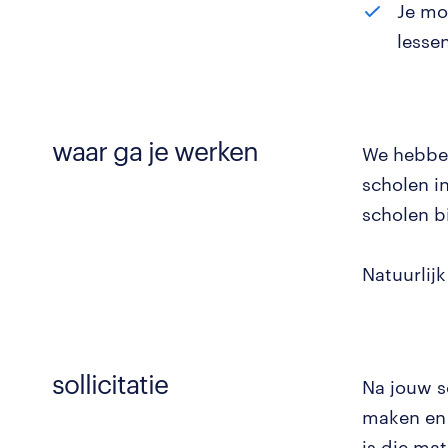
Je mo
lessen
waar ga je werken
We hebbe
scholen i
scholen bi
Natuurlij
sollicitatie
Na jouw s
maken en 
is die ma