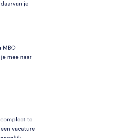
 daarvan je
en MBO
 je mee naar
 compleet te
 een vacature
soonlijk