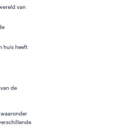
wereld van
de
 huis heeft
 van de
n waaronder
verschillende