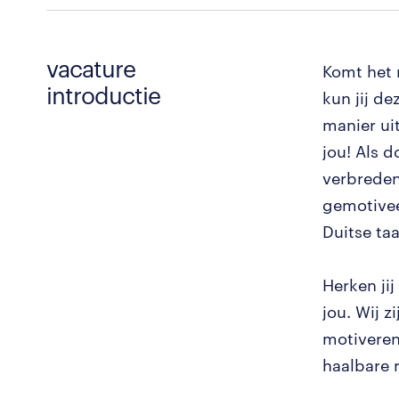
vacature
Komt het r
introductie
kun jij d
manier ui
jou! Als d
verbreden
gemotivee
Duitse ta
Herken ji
jou. Wij z
motiveren
haalbare r