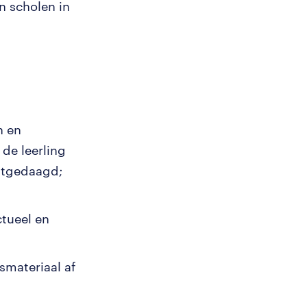
n scholen in
n en
 de leerling
itgedaagd;
tueel en
smateriaal af