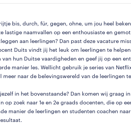
ijtje bis, durch, für, gegen, ohne, um jou heel beke
eze lastige naamvallen op een enthousiaste en gemo
tleggen aan leerlingen? Dan past deze vacature miss
ocent Duits vindt jij het leuk om leerlingen te helpe
 van hun Duitse vaardigheden en geef jij op een en
rde manier les. Wellicht gebruik je series van Netfl
al meer naar de belevingswereld van de leerlingen te
j jezelf in het bovenstaande? Dan komen wij graag i
ijn op zoek naar 1e en 2e graads docenten, die op ee
de manier de leerlingen en studenten coachen naar
esultaat.