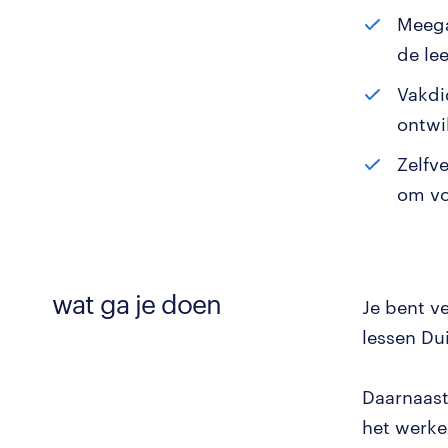
Meega
de le
Vakdi
ontwi
Zelfv
om voo
wat ga je doen
Je bent v
lessen Du
Daarnaast
het werke