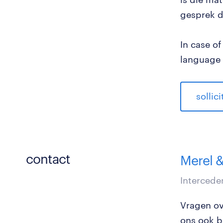
gesprek d
In case o
language 
sollic
contact
Merel &
Intercede
Vragen ove
ons ook b