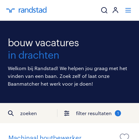
ik zoek een baa
bouw vacatures
werkgevers
in drachten
mijn carrière
Welkom bij Randstad! We helpen jou graag met het
vinden van een baan. Zoek zelf of laat onze
over randstad
Baanmatcher het werk voor je doen!
zoeken
filter resultaten
1
Machinaal houtbewerker