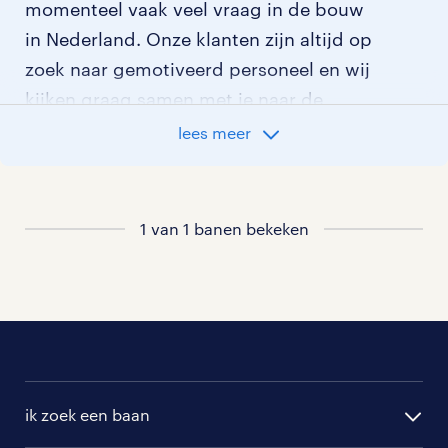
momenteel vaak veel vraag in de bouw
in Nederland. Onze klanten zijn altijd op
zoek naar gemotiveerd personeel en wij
kijken graag samen met je naar de
organisatie die het beste bij je past. In
lees meer
ons overzicht van vacatures vind je de
meest recente vacatures.
1 van 1 banen bekeken
ik zoek een baan