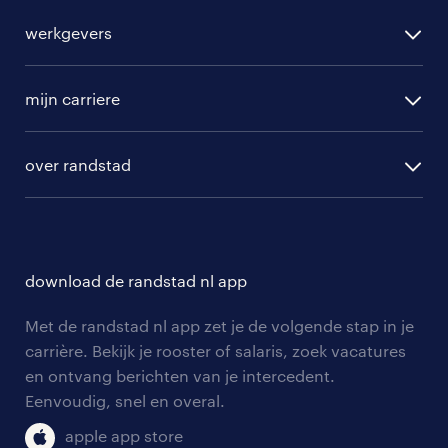
alle vacatures
werkgevers
randstad operational
vacature aanmelden
randstad professional
mijn carriere
algemene voorwaarden
randstad digital
ontwikkeling
hr-diensten
over randstad
populaire bedrijven
communities
branches
over randstad
careers for expats
opleidingen en trainingen
hr-kenniscentrum
contact voor talent
solliciteren
download de randstad nl app
tarieven
contact voor werkgevers
arbeidsvoorwaarden
personeel gezocht
Met de randstad nl app zet je de volgende stap in je
onze vestigingen
blogs en artikelen
carrière. Bekijk je rooster of salaris, zoek vacatures
aanmelden nieuwsbrief
en ontvang berichten van je intercedent.
pers
salarischecker
Eenvoudig, snel en overal.
klachten en misstanden
bruto-netto calculator
apple app store