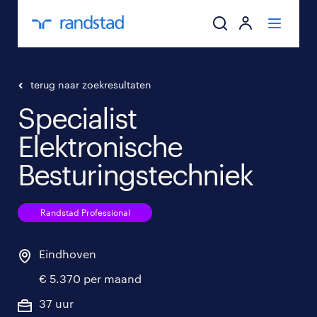
ik zoek een baa
terug naar zoekresultaten
Specialist
werkgevers
Elektronische
mijn carrière
Besturingstechniek
over randstad
Randstad Professional
Eindhoven
€ 5.370 per maand
37 uur