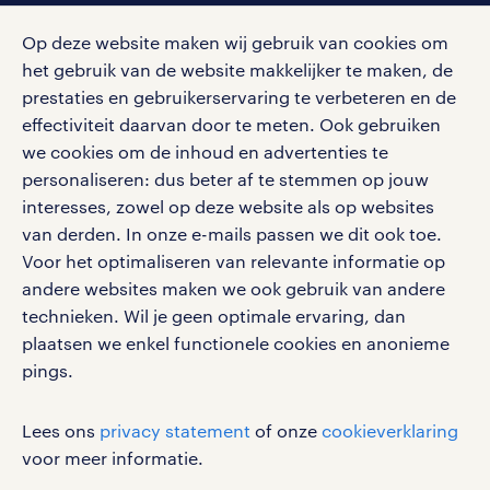
contact voor werkgevers
arbeidsvoorwaarden
personeel gezocht
Met de randstad nl app zet je de volgende stap in je
Op deze website maken wij gebruik van cookies om
onze vestigingen
blogs en artikelen
carrière. Bekijk je rooster of salaris, zoek vacatures
het gebruik van de website makkelijker te maken, de
aanmelden nieuwsbrief
en ontvang berichten van je intercedent.
pers
prestaties en gebruikerservaring te verbeteren en de
salarischecker
Eenvoudig, snel en overal.
effectiviteit daarvan door te meten. Ook gebruiken
klachten en misstanden
bruto-netto calculator
we cookies om de inhoud en advertenties te
apple app store
personaliseren: dus beter af te stemmen op jouw
google play store
interesses, zowel op deze website als op websites
van derden. In onze e-mails passen we dit ook toe.
Voor het optimaliseren van relevante informatie op
andere websites maken we ook gebruik van andere
social media
technieken. Wil je geen optimale ervaring, dan
plaatsen we enkel functionele cookies en anonieme
Volg ons voor de leukste content omtrent
pings.
vacatures, solliciteren en inspiratie.
Lees ons
privacy statement
of onze
cookieverklaring
voor meer informatie.