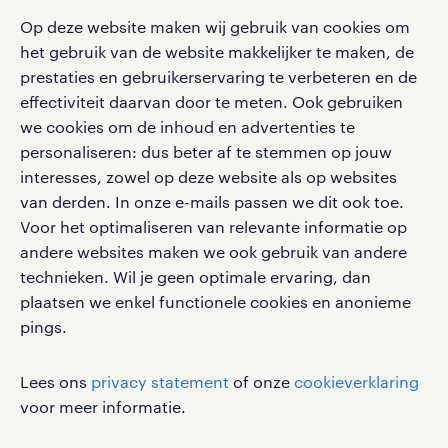
download de randstad nl app
tarieven
contact voor werkgevers
Op deze website maken wij gebruik van cookies om
arbeidsvoorwaarden
het gebruik van de website makkelijker te maken, de
personeel gezocht
Met de randstad nl app zet je de volgende stap in je
onze vestigingen
prestaties en gebruikerservaring te verbeteren en de
blogs en artikelen
carrière. Bekijk je rooster of salaris, zoek vacatures
aanmelden nieuwsbrief
effectiviteit daarvan door te meten. Ook gebruiken
en ontvang berichten van je intercedent.
pers
salarischecker
we cookies om de inhoud en advertenties te
Eenvoudig, snel en overal.
klachten en misstanden
personaliseren: dus beter af te stemmen op jouw
bruto-netto calculator
apple app store
interesses, zowel op deze website als op websites
google play store
van derden. In onze e-mails passen we dit ook toe.
Voor het optimaliseren van relevante informatie op
andere websites maken we ook gebruik van andere
technieken. Wil je geen optimale ervaring, dan
plaatsen we enkel functionele cookies en anonieme
social media
pings.
Volg ons voor de leukste content omtrent
vacatures, solliciteren en inspiratie.
Lees ons
privacy statement
of onze
cookieverklaring
voor meer informatie.