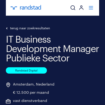
ik zoek een baa
terug naar zoekresultaten
IT Business
werkgevers
Development Manager
mijn carrière
Publieke Sector
over randstad
Randstad Digital
Amsterdam, Nederland
€ 12.500 per maand
vast dienstverband