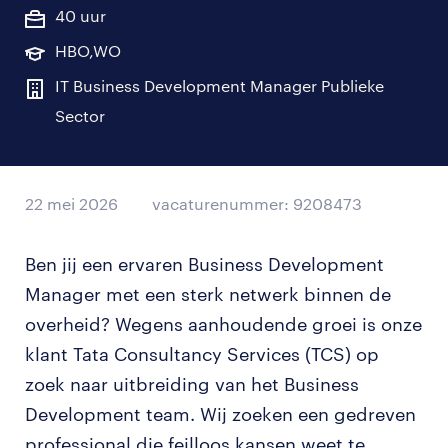
40 uur
HBO,WO
IT Business Development Manager Publieke
Sector
22 mei 2026
vacaturenummer: 9208473
Ben jij een ervaren Business Development
Manager met een sterk netwerk binnen de
overheid? Wegens aanhoudende groei is onze
klant Tata Consultancy Services (TCS) op
zoek naar uitbreiding van het Business
Development team. Wij zoeken een gedreven
professional die feilloos kansen weet te